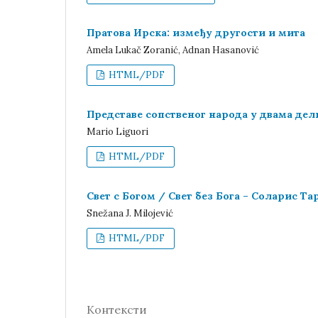
Пратова Ирска: између другости и мита
Amela Lukač Zoranić, Adnan Hasanović
HTML/PDF
Представе сопственог народа у двама дел
Mario Liguori
HTML/PDF
Свет с Богом / Свет без Бога – Соларис Т
Snežana Ј. Milojević
HTML/PDF
Контексти