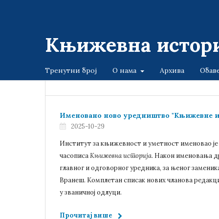
Књижевна истори
Тренутни број
О нама
Архива
Обав
Именовано ново уредништво "Књижевне и
2025-10-29
Институт за књижевност и уметност именовао ј
часописа
Књижевна историја
. Након именовања д
главног и одговорног уредника, за њеног заменик
Вранеш. Комплетан списак нових чланова редакциј
у званичној одлуци.
Прочитај више