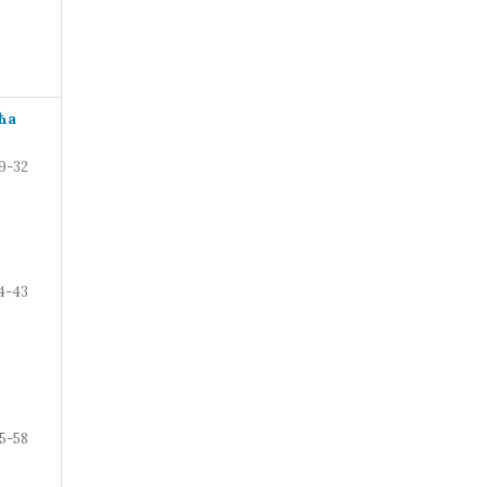
ћа
9-32
4-43
5-58