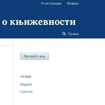
Регистрација
Пријава
у о књижевности
Тражи
Предајте рад
Језик
English
Cрпски