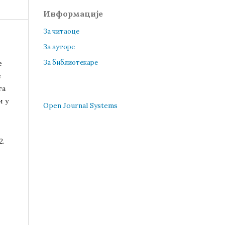
Информације
За читаоце
За ауторе
За библиотекаре
е
е
та
и у
Open Journal Systems
2.