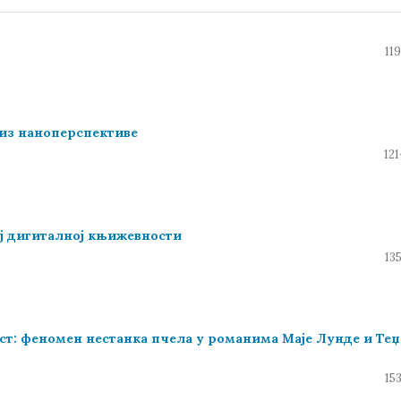
11
 из наноперспективе
12
ј дигиталној књижевности
13
ст: феномен нестанка пчела у романима Маје Лунде и Теџ
15