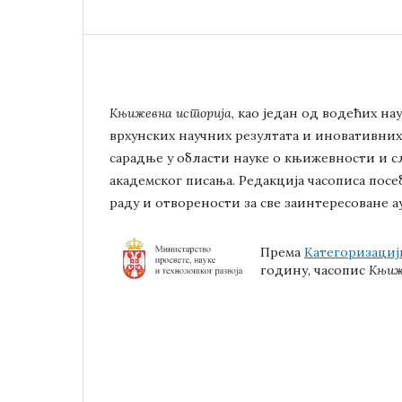
Књижевна историја
, као један од водећих н
врхунских научних резултата и иновативни
сарадње у области науке о књижевности и с
академског писања. Редакција часописа по
раду и отворености за све заинтересоване а
Према
Категоризациј
годину, часопис
Књиж