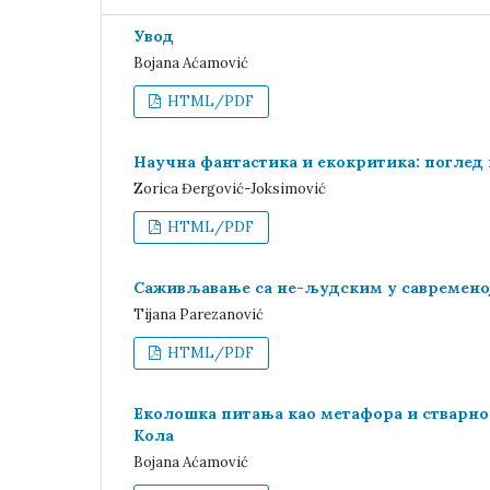
Увод
Bojana Aćamović
HTML/PDF
Научна фантастика и екокритика: поглед
Zorica Đergović-Joksimović
HTML/PDF
Саживљавање са не-људским у савремено
Tijana Parezanović
HTML/PDF
Еколошка питања као метафора и стварно
Кола
Bojana Aćamović