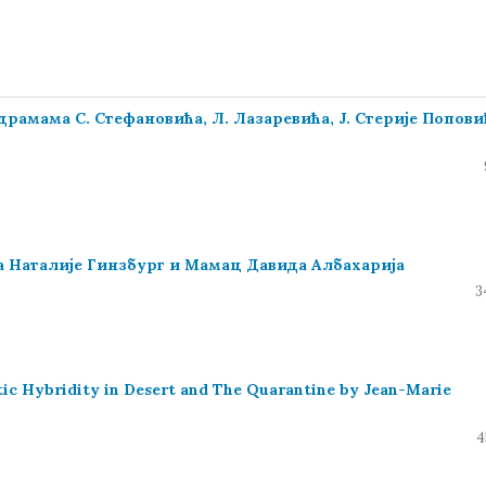
амама С. Стефановића, Л. Лазаревића, Ј. Стерије Попови
а Наталије Гинзбург и Мамац Давида Албахарија
3
tic Hybridity in Desert and The Quarantine by Jean-Marie
4