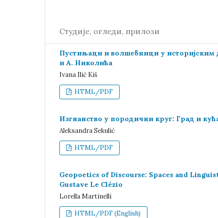
Студије, огледи, прилози
Пустињаци и волшебници у историјским др
и А. Николића
Ivana Ilić Kiš
HTML/PDF
Изгнанство у породични круг: Град и кућ
Aleksandra Sekulić
HTML/PDF
Geopoetics of Discourse: Spaces and Linguis
Gustave Le Clézio
Lorella Martinelli
HTML/PDF (English)