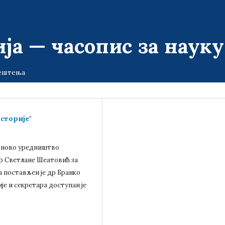
ја — часопис за наук
ештења
сторије"
е ново уредништво
р Светлане Шеатовић за
а постављен је др Бранко
е и секретара доступан је