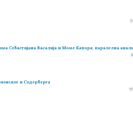
5
има Себастијана Васалија и Моме Капора: паралелна анал
8
арковског и Содерберга
99