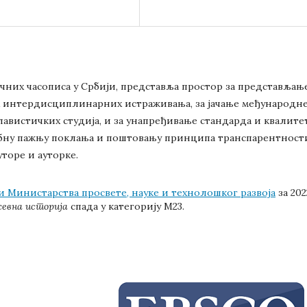
аучних часописа у Србији, представља простор за представљањ
х интердисциплинарних истраживања, за јачање међународн
лавистичких студија, и за унапређивање стандарда и квалите
себну пажњу поклања и поштовању принципа транспарентност
уторе и ауторке.
и Министарства просвете, науке и технолошког развоја
за 202
евна историја
спада у категорију М23.