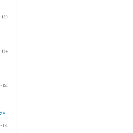
9-120
1–134
5–151
уа
3–171