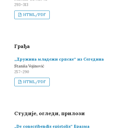
293–313
HTML/PDF
Грађа
„Дружина младежи српске“ из Сегедина
Staniša Vojinović
257–290
HTML/PDF
Студије, огледи, прилози
„De conscribendis epistolis“ Еразма