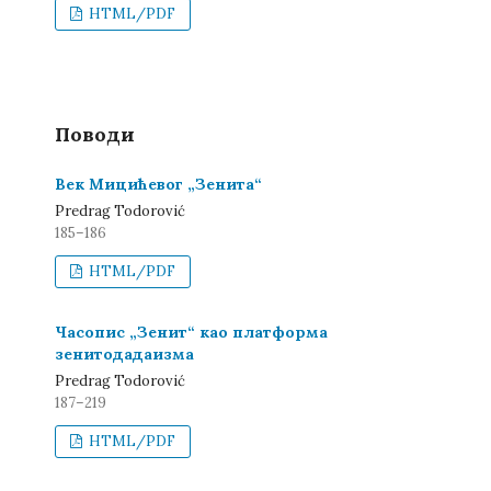
HTML/PDF
Поводи
Век Мицићевог „Зенита“
Predrag Todorović
185–186
HTML/PDF
Часопис „Зенит“ као платформа
зенитодадаизма
Predrag Todorović
187–219
HTML/PDF