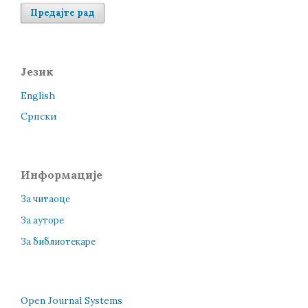
Предајте рад
Језик
English
Cрпски
Информације
За читаоце
За ауторе
За библиотекаре
Open Journal Systems