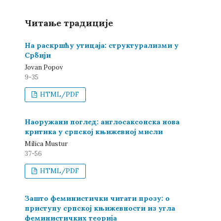
Читање традиције
На раскршћу утицаја: структурализми у
Србији
Jovan Popov
9-35
HTML/PDF
Наоружани поглед: англосаксонска нова
критика у српској књижевној мисли
Milica Mustur
37-56
HTML/PDF
Зашто феминистички читати прозу: о
приступу српској књижевности из угла
феминистичких теорија