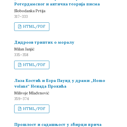
Ротердамског и античка теорија писма
Slobodanka Prtija
317–333
HTML/PDF
Дидроов триптих о моралу
Milan Janjić
335–358
HTML/PDF
Лаза Костић и Езра Паунд у драми „Homo
volans“ Ненада Прокића
Milivoje Mlađenović
359–374
HTML/PDF
Прошлост и садашњост у збирци прича