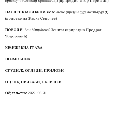
српској књижевној критици (I)
(приредио Игор Перишић)
НАСЛEЂЕ МОДЕРНИЗМА
:
Жене (пре)уређују авангарду (I)
(приредила Жарка Свирчев)
ПОВОДИ
:
Век Мицићевог
Зенита (приредио Предраг
Тодоровић)
КЊИЖЕВНА ГРАЂА
ПОЈМОВНИК
СТУДИЈЕ, ОГЛЕДИ, ПРИЛОЗИ
ОЦЕНЕ, ПРИКАЗИ, БЕЛЕШКЕ
Објављено:
2022-03-31