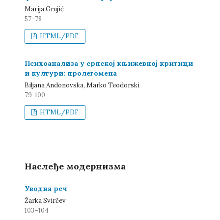
Marija Grujić
57–78
HTML/PDF
Психоанализа у српској књижевној критици
и култури: пролегомена
Biljana Andonovska, Marko Teodorski
79-100
HTML/PDF
Наслеђе модернизма
Уводна реч
Žarka Svirčev
103–104