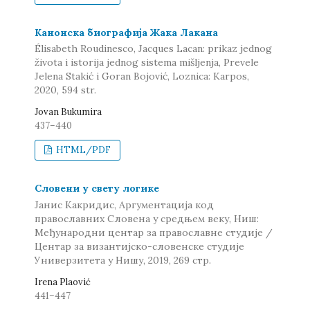
Канонска биографија Жака Лакана
Élisabeth Roudinesco, Jacques Lacan: prikaz jednog
života i istorija jednog sistema mišljenja, Prevele
Jelena Stakić i Goran Bojović, Loznica: Karpos,
2020, 594 str.
Jovan Bukumira
437–440
HTML/PDF
Словени у свету логике
Јанис Какридис, Аргументација код
православних Словена у средњем веку, Ниш:
Међународни центар за православне студије /
Центар за византијско-словенске студије
Универзитета у Нишу, 2019, 269 стр.
Irena Plaović
441–447