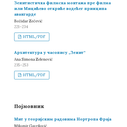
Зенитистичка филмска монтажа пре филма
или Мицићево откриће водећег принципа
авангарде
Božidar Zečević
221–234
HTML/PDF
Архитектура у часопису „Зенит“
Ana Simona Zelenović
235–253
HTML/PDF
Појмовник
Мит у теоријским радовима Нортропа Фраја
Milomir Gavrilović