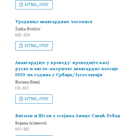
HTML/PDF
Уреднице авангардних часописа
Žarka Svričev
105–129
HTML/PDF
Авангард(н)е у преводу: преводи(тељке)
руске и англо-америчке авангардне поезије
1920-их година у Србији/Југославији
Zorana Simić
131–162
HTML/PDF
Витман и Шели у есејима Анице Савић Ребац
Bojana Aćamović
163–182