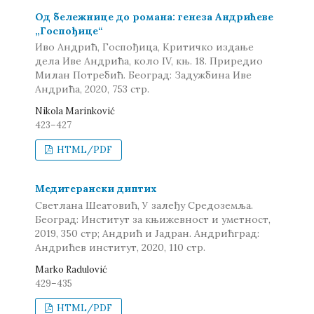
Од бележнице до романа: генеза Андрићеве
„Госпођице“
Иво Андрић, Госпођица, Критичко издање
дела Иве Андрића, коло IV, књ. 18. Приредио
Милан Потребић. Београд: Задужбина Иве
Андрића, 2020, 753 стр.
Nikola Marinković
423–427
HTML/PDF
Медитерански диптих
Светлана Шеатовић, У залеђу Средоземља.
Београд: Институт за књижевност и уметност,
2019, 350 стр; Андрић и Јадран. Андрићград:
Андрићев институт, 2020, 110 стр.
Marko Radulović
429–435
HTML/PDF