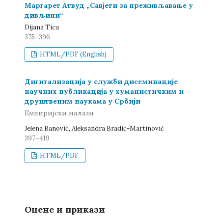
Маргарет Атвуд „Савјети за преживљавање у
дивљини“
Dijana Tica
375–396
HTML/PDF (English)
Дигитализација у служби дисеминације
научних публикација у хуманистичким и
друштвеним наукама у Србији
Емпиријски налази
Jelena Banović, Aleksandra Bradić-Martinović
397–419
HTML/PDF
Оцене и прикази