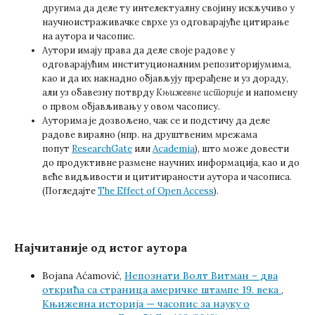
другима да деле ту интелектуалну својину искључиво у
научноистраживачке сврхе уз одговарајуће цитирање
на аутора и часопис.
Аутори имају права да деле своје радове у
одговарајућим институционалним репозиторијумима,
као и да их накнадно објављују прерађене и уз дораду,
али уз обавезну потврду
Књижевне историје
и напомену
о првом објављивању у овом часопису.
Ауторима је дозвољено, чак се и подстичу да деле
радове вирално (нпр. на друштвеним мрежама
попут
ResearchGate
или
Academia
), што може довести
до продуктивне размене научних информација, као и до
веће видљивости и цититираности аутора и часописа.
(Погледајте
The Effect of Open Access
).
Најчитаније од истог аутора
Bojana Aćamović,
Непознати Волт Витман – два
открића са страница америчке штампе 19. века
,
Књижевна историја — часопис за науку о