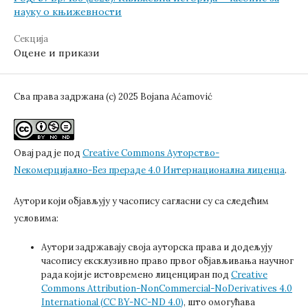
науку о књижевности
Секција
Оцене и прикази
Сва права задржана (c) 2025 Bojana Aćamović
Овај рад је под
Creative Commons Aуторство-
Nекомерцијално-Без прераде 4.0 Интернационална лиценца
.
Аутори који објављују у часопису сагласни су са следећим
условима:
Аутори задржавају своја ауторска права и додељују
часопису ексклузивно право првог објављивања научног
рада који је истовремено лиценциран под
Creative
Commons Attribution-NonCommercial-NoDerivatives 4.0
International (CC BY-NC-ND 4.0)
, што омогућава