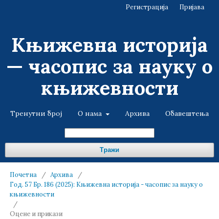
Регистрација
Пријава
Књижевна историја
— часопис за науку о
књижевности
Тренутни број
О нама
Архива
Обавештења
Тражи
Почетна
/
Архива
/
Год. 57 Бр. 186 (2025): Књижевна историја - часопис за науку о
књижевности
/
Оцене и прикази