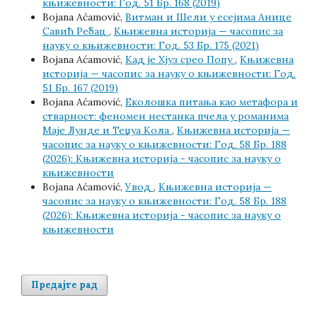
књижевности: Год. 51 Бр. 168 (2019)
Bojana Aćamović,
Витман и Шели у есејима Анице
Савић Ребац
,
Књижевна историја — часопис за
науку о књижевности: Год. 53 Бр. 175 (2021)
Bojana Aćamović,
Кад је Хјуз срео Попу
,
Књижевна
историја — часопис за науку о књижевности: Год.
51 Бр. 167 (2019)
Bojana Aćamović,
Еколошка питања као метафора и
стварност: феномен нестанка пчела у романима
Маје Лунде и Теџуа Кола
,
Књижевна историја —
часопис за науку о књижевности: Год. 58 Бр. 188
(2026): Књижевна историја - часопис за науку о
књижевности
Bojana Aćamović,
Увод
,
Књижевна историја —
часопис за науку о књижевности: Год. 58 Бр. 188
(2026): Књижевна историја - часопис за науку о
књижевности
Предајте рад