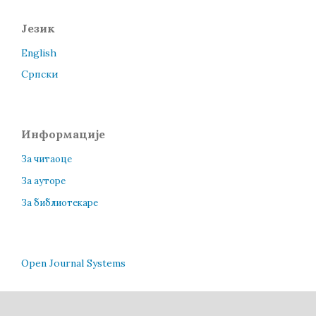
Језик
English
Cрпски
Информације
За читаоце
За ауторе
За библиотекаре
Open Journal Systems