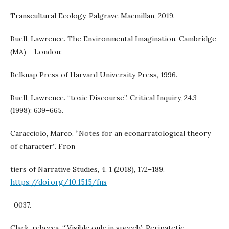
Transcultural Ecology. Palgrave Macmillan, 2019.
Buell, Lawrence. The Environmental Imagination. Cambridge
(MA) – London:
Belknap Press of Harvard University Press, 1996.
Buell, Lawrence. “toxic Discourse”. Critical Inquiry, 24.3
(1998): 639–665.
Caracciolo, Marco. “Notes for an econarratological theory
of character”. Fron
tiers of Narrative Studies, 4. 1 (2018), 172–189.
https://doi.org/10.1515/fns
-0037.
Clark, rebecca. “’Visible only in speech’: Peripatetic