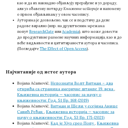
као и да их накнадно објављују прерађене и уз дораду,
али уз обавезну потврду
Књижевне историје
и напомену
о првом објављивању у овом часопису.
Ауторима је дозвољено, чак се и подстичу да деле
радове вирално (нпр. на друштвеним мрежама
попут
ResearchGate
или
Academia
), што може довести
до продуктивне размене научних информација, као и до
веће видљивости и цититираности аутора и часописа.
(Погледајте
The Effect of Open Access
).
Најчитаније од истог аутора
Bojana Aćamović,
Непознати Волт Витман – два
открића са страница америчке штампе 19. века
,
Књижевна историја — часопис за науку о
књижевности: Год. 51 Бр. 168 (2019)
Bojana Aćamović,
Витман и Шели у есејима Анице
Савић Ребац
,
Књижевна историја — часопис за
науку о књижевности: Год. 53 Бр. 175 (2021)
Bojana Aćamović,
Кад је Хјуз срео Попу
,
Књижевна