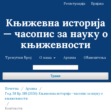
Регистрација
Пријава
Књижевна историја
— часопис за науку о
књижевности
Тренутни број
О нама
Архива
Обавештења
Тражи
Почетна
/
Архива
/
Год. 58 Бр. 188 (2026): Књижевна историја - часопис за науку о
књижевности
/
Контексти