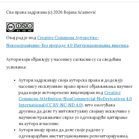
Сва права задржана (c) 2026 Bojana Aćamović
Овај рад је под
Creative Commons Aуторство-
Nекомерцијално-Без прераде 4.0 Интернационална лиценца
.
Аутори који објављују у часопису сагласни су са следећим
условима:
Аутори задржавају своја ауторска права и додељују
часопису ексклузивно право првог објављивања научног
рада који је истовремено лиценциран под
Creative
Commons Attribution-NonCommercial-NoDerivatives 4.0
International (CC BY-NC-ND 4.0)
, што омогућава
другима да деле ту интелектуалну својину искључиво у
научноистраживачке сврхе уз одговарајуће цитирање
на аутора и часопис.
Аутори имају права да деле своје радове у
одговарајућим институционалним репозиторијумима,