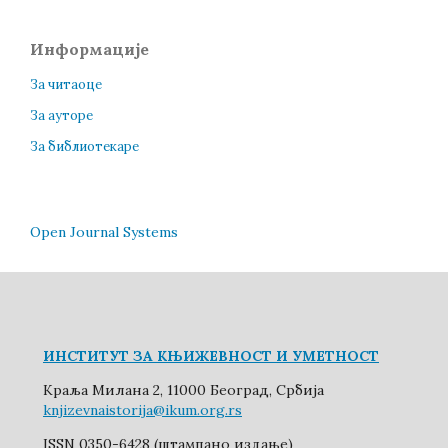
Информације
За читаоце
За ауторе
За библиотекаре
Open Journal Systems
ИНСТИТУТ ЗА КЊИЖЕВНОСТ И УМЕТНОСТ
Краља Милана 2, 11000 Београд, Србија
knjizevnaistorija@ikum.org.rs
ISSN 0350-6428 (штампано издање)