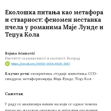
Еколошка питања као метафора
и стварност: феномен нестанка
пчела у романима Маје Лунде и
Теџуа Кола
Bojana Aćamović
Институт за књижевност и уметност, Београд
https://orcid.org/0000-0001-6926-3667
екокритика, студије животиња, CCD-
Кључне речи:
синдром, метафоризација, Маја Лунде, Теџу Кол
Сажетак
У раду се анализира начин на који се однос човека
према не-људском окружењу и актуелни еколошки