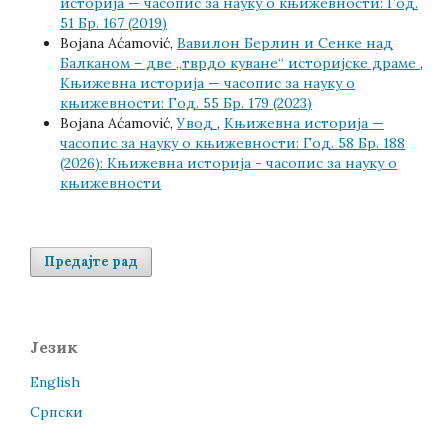
историја — часопис за науку о књижевности: Год.
51 Бр. 167 (2019)
Bojana Aćamović,
Вавилон Берлин и Сенке над
Балканом – две „тврдо куване“ историјске драме
,
Књижевна историја — часопис за науку о
књижевности: Год. 55 Бр. 179 (2023)
Bojana Aćamović,
Увод
,
Књижевна историја —
часопис за науку о књижевности: Год. 58 Бр. 188
(2026): Књижевна историја - часопис за науку о
књижевности
Предајте рад
Језик
English
Cрпски