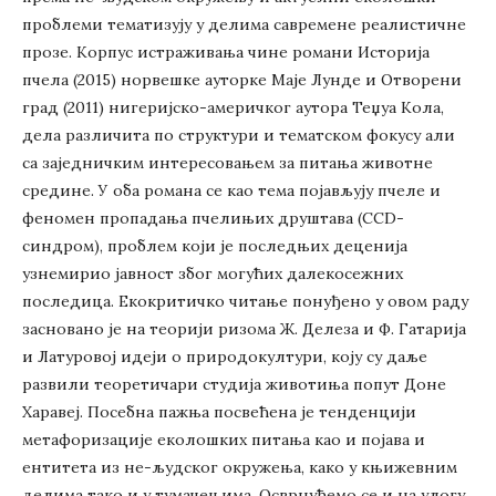
проблеми тематизују у делима савремене реалистичне
прозе. Корпус истраживања чине романи Историја
пчела (2015) норвешке ауторке Маје Лунде и Отворени
град (2011) нигеријско-америчког аутора Теџуа Кола,
дела различита по структури и тематском фокусу али
са заједничким интересовањем за питања животне
средине. У оба романа се као тема појављују пчеле и
феномен пропадања пчелињих друштава (CCD-
синдром), проблем који је последњих деценија
узнемирио јавност због могућих далекосежних
последица. Екокритичко читање понуђено у овом раду
засновано је на теорији ризома Ж. Делеза и Ф. Гатарија
и Латуровој идеји о природокултури, коју су даље
развили теоретичари студија животиња попут Доне
Харавеј. Посебна пажња посвећена је тенденцији
метафоризације еколошких питања као и појава и
ентитета из не-људског окружења, како у књижевним
делима тако и у тумачењима. Осврнућемо се и на улогу