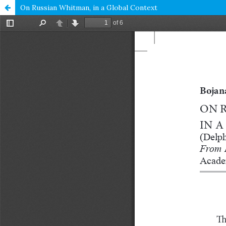
On Russian Whitman, in a Global Context