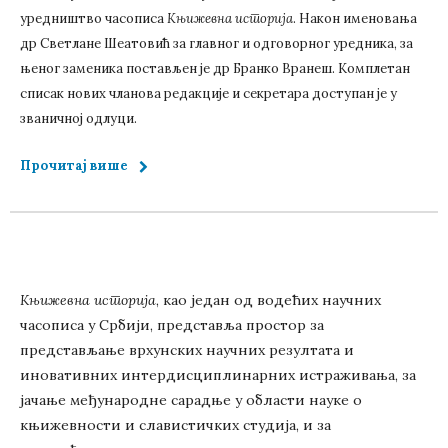
уредништво часописа
Књижевна историја
. Након именовања
др Светлане Шеатовић за главног и одговорног уредника, за
њеног заменика постављен је др Бранко Вранеш. Комплетан
списак нових чланова редакције и секретара доступан је у
званичној одлуци.
Прочитај више
Књижевна историја
, као један од водећих научних
часописа у Србији, представља простор за
представљање врхунских научних резултата и
иновативних интердисциплинарних истраживања, за
јачање међународне сарадње у области науке о
књижевности и славистичких студија, и за