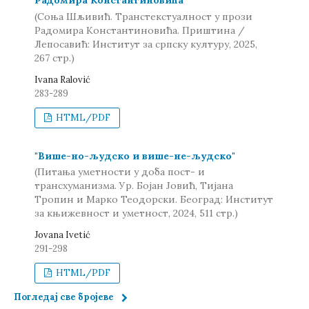
Радомира Константиновића
(Соња Шљивић. Транстекстуалност у прози
Радомира Константиновића. Приштина /
Лепосавић: Институт за српску културу, 2025,
267 стр.)
Ivana Ralović
283-289
HTML/PDF
"Више-но-људско и више-не-људско"
(Питања уметности у доба пост- и
трансхуманизма. Ур. Бојан Јовић, Тијана
Тропин и Марко Теодорски. Београд: Институт
за књижевност и уметност, 2024, 511 стр.)
Jovana Ivetić
291-298
HTML/PDF
Погледај све бројеве