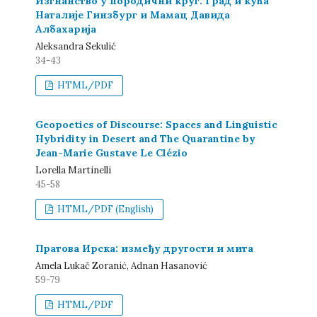
Изгнанство у породични круг: Град и кућа
Наталије Гинзбург и Мамац Давида
Албахарија
Aleksandra Sekulić
34-43
HTML/PDF
Geopoetics of Discourse: Spaces and Linguistic
Hybridity in Desert and The Quarantine by
Jean-Marie Gustave Le Clézio
Lorella Martinelli
45-58
HTML/PDF (English)
Пратова Ирска: између другости и мита
Amela Lukač Zoranić, Adnan Hasanović
59-79
HTML/PDF