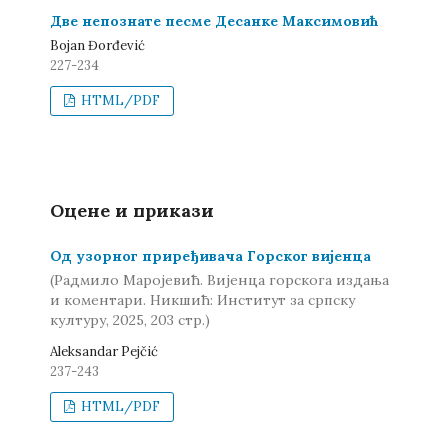
Две непознате песме Десанке Максимовић
Bojan Đorđević
227-234
HTML/PDF
Оцене и прикази
Од узорног приређивача Горског вијенца
(Радмило Маројевић. Вијенца горскога издања
и коментари. Никшић: Институт за српску
културу, 2025, 203 стр.)
Aleksandar Pejčić
237-243
HTML/PDF