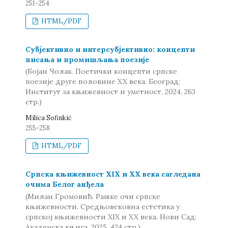
251-254
HTML/PDF
Субјективно и интерсубјективно: концепти
писања и промишљања поезије
(Бојан Чолак. Поетички концепти српске
поезије друге половине XX века. Београд:
Институт за књижевност и уметност, 2024, 263
стр.)
Milica Sofinkić
255-258
HTML/PDF
Српска књижевност XIX и XX века сагледана
очима Белог анђела
(Милан Громовић. Рашке очи српске
књижевности. Средњовековна естетика у
српској књижевности XIX и XX века. Нови Сад:
Академска књига, 2025, 424 стр.)