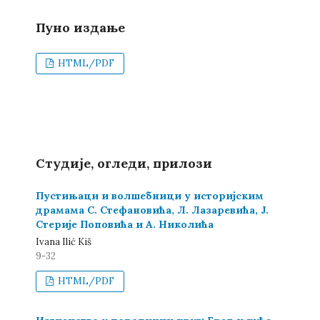
Пуно издање
HTML/PDF
Студије, огледи, прилози
Пустињаци и волшебници у историјским
драмама С. Стефановића, Л. Лазаревића, Ј.
Стерије Поповића и А. Николића
Ivana Ilić Kiš
9-32
HTML/PDF