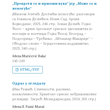
„Прекрсти се и призови вука“ јер „Може се и
немогуће“
(Милош Јевтић. Достићи немогуће: разговори
са Јованом Делићем. Нови Сад: Архив
Војводине, 2025, 246 стр.; Јован Делић. Гојко
Ђого – црни Аргонаут српског пјесништва (о
поезији и поетици Гојка Ђога). Београд –
Подгорица – Требиње. „Штампар Макарије“ –
Ободско слово – Херцеговина издаваштво,
2025, 340 стр.)
Jelena Marićević Balać
245-249
HTML/PDF
Одраз у огледалу
(Ива Тешић. Сличности, разлике,
искључивости. Хрватско-српске међукњижевне
релације. Загреб: Меандармедиа, 2024, 265 стр.)
Jelena S. Panić Maraš