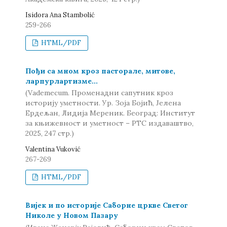
Isidora Ana Stambolić
259-266
HTML/PDF
Пођи са мном кроз пасторале, митове,
ларпурлартизме...
(Vademecum. Променадни сапутник кроз
историју уметности. Ур. Зоја Бојић, Јелена
Ердељан, Лидија Мереник. Београд: Институт
за књижевност и уметност – РТС издаваштво,
2025, 247 стр.)
Valentina Vuković
267-269
HTML/PDF
Вијек и по историје Саборне цркве Светог
Николе у Новом Пазару