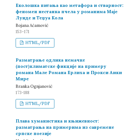
Еколошка питања као метафора и стварност:
феномен нестанка пчела у романима Маје
Лунде и Теџуа Кола
Bojana Aćamović
153–171
HTML/PDF
Разматрање одлика немачке
(пост)климатске фикције на примеру
романа Мале Романа Ерлиха и Прокси Аики
Мире
Branka Ognjanović
173-188
HTML/PDF
Плава хуманистика и књижевност:
разматрања на примерима из савремене
српске поезије