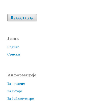
Предајте рад
Језик
English
Cрпски
Информације
За читаоце
За ауторе
За библиотекаре