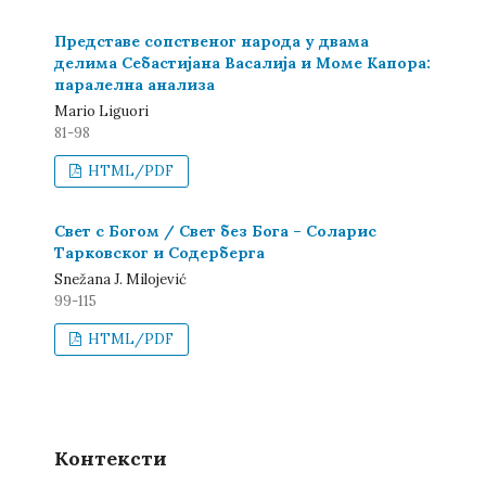
Представе сопственог народа у двама
делима Себастијана Васалија и Моме Капора:
паралелна анализа
Mario Liguori
81-98
HTML/PDF
Свет с Богом / Свет без Бога – Соларис
Тарковског и Содерберга
Snežana Ј. Milojević
99-115
HTML/PDF
Контексти