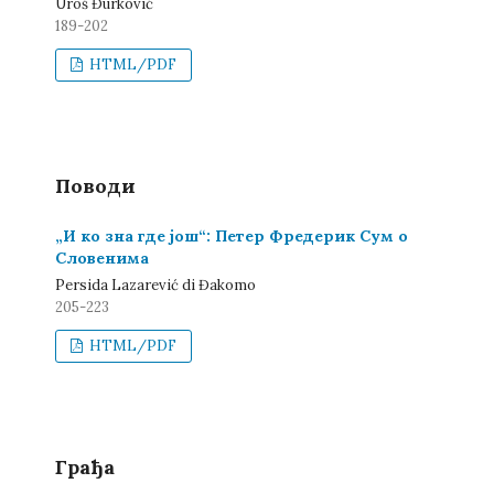
Uroš Đurković
189-202
HTML/PDF
Поводи
„И ко зна где још“: Петер Фредерик Сум о
Словенима
Persida Lazarević di Đakomo
205-223
HTML/PDF
Грађа