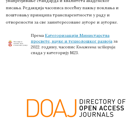
унапређивање стандарда и квалитета академског
писања. Редакција часописа посебну пажњу поклања и
поштовању принципа транспарентности у раду и
отворености за све заинтересоване ауторе и ауторке.
Према
Категоризацији Министарства
просвете, науке и технолошког развоја
за
2022. годину, часопис
Књижевна историја
спада у категорију М23.