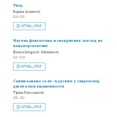
Увод
Bojana Aćamović
119-120
HTML/PDF
Научна фантастика и екокритика: поглед из
наноперспективе
Zorica Đergović-Joksimović
121–134
HTML/PDF
Саживљавање са не-људским у савременој
дигиталној књижевности
Tijana Parezanović
135–151
HTML/PDF