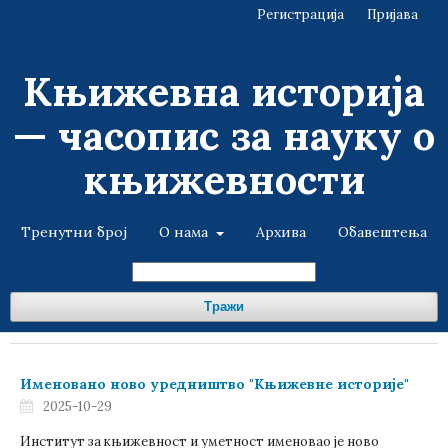
Регистрација
Пријава
Књижевна историја
— часопис за науку о
књижевности
Тренутни број
О нама
Архива
Обавештења
Тражи
Именовано ново уредништво "Књижевне историје"
2025-10-29
Институт за књижевност и уметност именовао је ново