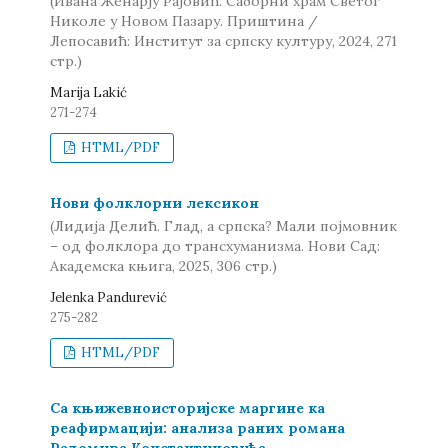
(Ивана Женарју Рајовић. Саборни храм Светог
Николе у Новом Пазару. Приштина /
Лепосавић: Институт за српску културу, 2024, 271
стр.)
Marija Lakić
271-274
HTML/PDF
Нови фолклорни лексикон
(Лидија Делић. Глад, а српска? Мали појмовник
– од фолклора до трансхуманизма. Нови Сад:
Академска књига, 2025, 306 стр.)
Jelenka Pandurević
275-282
HTML/PDF
Са књижевноисторијске маргине ка
реафирмацији: анализа раних романа