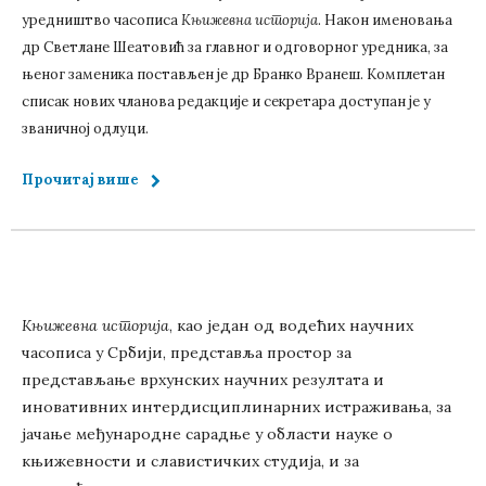
уредништво часописа
Књижевна историја
. Након именовања
др Светлане Шеатовић за главног и одговорног уредника, за
њеног заменика постављен је др Бранко Вранеш. Комплетан
списак нових чланова редакције и секретара доступан је у
званичној одлуци.
Прочитај више
Књижевна историја
, као један од водећих научних
часописа у Србији, представља простор за
представљање врхунских научних резултата и
иновативних интердисциплинарних истраживања, за
јачање међународне сарадње у области науке о
књижевности и славистичких студија, и за