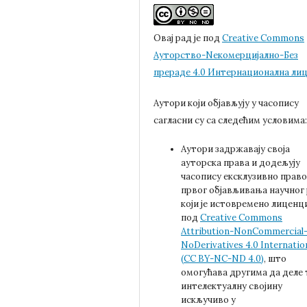
Овај рад је под
Creative Commons
Aуторство-Nекомерцијално-Без
прераде 4.0 Интернационална ли
Аутори који објављују у часопису
сагласни су са следећим условима
Аутори задржавају своја
ауторска права и додељују
часопису ексклузивно право
првог објављивања научног
који је истовремено лиценц
под
Creative Commons
Attribution-NonCommercial
NoDerivatives 4.0 Internatio
(CC BY-NC-ND 4.0)
, што
омогућава другима да деле 
интелектуалну својину
искључиво у