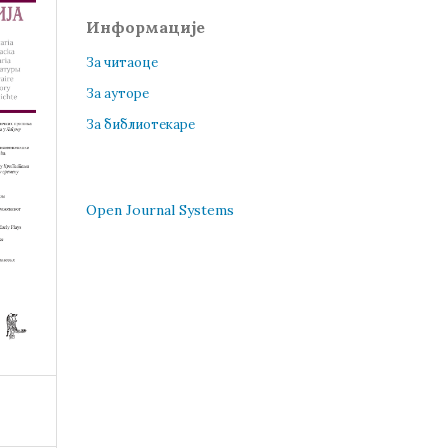
Информације
За читаоце
За ауторе
За библиотекаре
Open Journal Systems