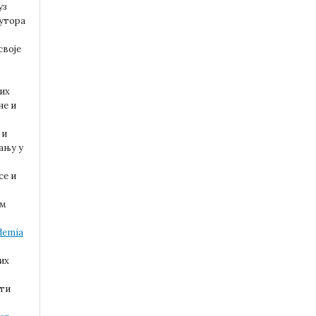
уз
аутора
своје
 их
не и
и
ању у
се и
им
demia
их
ти