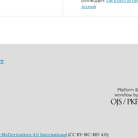
(Погледајте
The Effect of O
Access
).
СТ
oDerivatives 4.0 International
(CC BY-NC-ND 4.0)