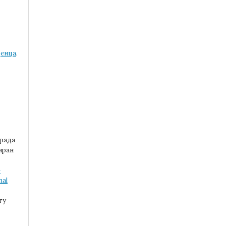
ценца
.
:
 рада
иран
-
nal
ту