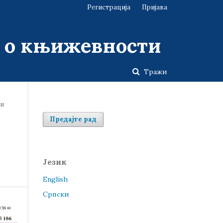
Регистрација
Пријава
у о књижевности
Тражи
зи
Предајте рад
Језик
English
Cрпски