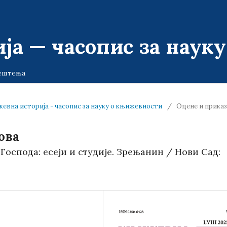
ја — часопис за наук
ештења
њижевна историја - часопис за науку о књижевности
/
Оцене и прика
ова
Господа: есеји и студије. Зрењанин / Нови Сад: