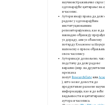
научноистраживачке сврхе 
одговарајуће цитирање на 
и часопис.
Аутори имају права да деле 
радове у одговарајућим
институционалним
репозиторијумима, као и да
накнадно објављују прерађе
уз дораду, али уз обавезну
потврду
Књижевне историје
напомену о првом објављив
овом часопису.
Ауторима је дозвољено, чак 
подстичу да деле радове
вирално (нпр. на друштвен
мрежама
попут
ResearchGate
или
Aca
), што може довести до
продуктивне размене научн
информација, као и до веће
видљивости и цититиранос
аутора и часописа.