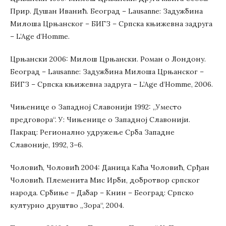
Прир. Душан Иванић. Београд – Lausanne: Задужбина
Милоша Црњанског – БИГЗ – Српска књижевна задруга
– L’Age d’Homme.
Црњански 2006: Милош Црњански. Роман о Лондону.
Београд – Lausanne: Задужбина Милоша Црњанског –
БИГЗ – Српска књижевна задруга – L’Age d’Homme, 2006.
Чињенице о Западној Славонији 1992: „Уместо
предговора“. У: Чињенице о Западној Славонији.
Пакрац: Регионално удружење Срба Западне
Славоније, 1992, 3–6.
Чоловић, Чоловић 2004: Даница Каћа Чоловић, Срђан
Чоловић. Племенита Мис Ирби, добротвор српског
народа. Србиње – Дабар – Книн – Београд: Српско
културно друштво „Зора“, 2004.