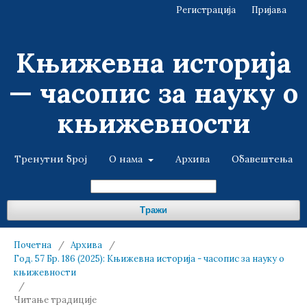
Регистрација
Пријава
Књижевна историја
— часопис за науку о
књижевности
Тренутни број
О нама
Архива
Обавештења
Тражи
Почетна
/
Архива
/
Год. 57 Бр. 186 (2025): Књижевна историја - часопис за науку о
књижевности
/
Читање традиције