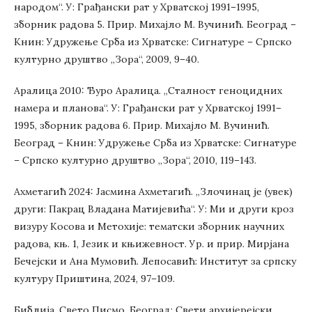
народом“. У: Грађански рат у Хрватској 1991–1995,
зборник радова 5. Прир. Михајло М. Вучинић. Београд –
Книн: Удружење Срба из Хрватске: Сигнатуре – Српско
културно друштво „Зора“, 2009, 9–40.
Аралица 2010: Ђуро Аралица. „Сталност геноцидних
намера и планова“. У: Грађански рат у Хрватској 1991–
1995, зборник радова 6. Прир. Михајло М. Вучинић.
Београд – Книн: Удружење Срба из Хрватске: Сигнатуре
– Српско културно друштво „Зора“, 2010, 119–143.
Ахметагић 2024: Јасмина Ахметагић. „Злочинац је (увек)
други: Пакрац Владана Матијевића“. У: Ми и други кроз
визуру Косова и Метохије: тематски зборник научних
радова, књ. 1, Језик и књижевност. Ур. и прир. Мирјана
Бечејски и Ана Мумовић. Лепосавић: Институт за српску
културу Приштина, 2024, 97–109.
Библија, Свето Писмо. Београд: Свети архијерејски