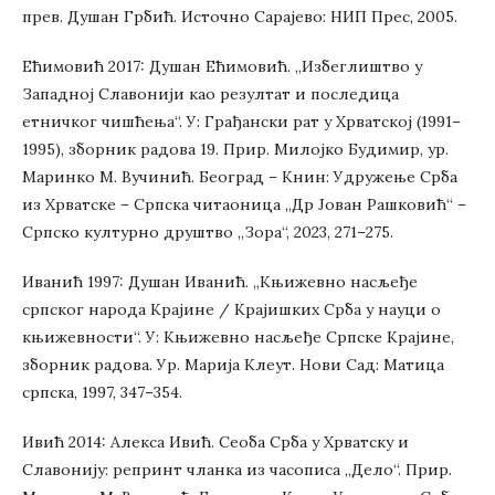
прев. Душан Грбић. Источно Сарајево: НИП Прес, 2005.
Ећимовић 2017: Душан Ећимовић. „Избеглиштво у
Западној Славонији као резултат и последица
етничког чишћења“. У: Грађански рат у Хрватској (1991–
1995), зборник радова 19. Прир. Милојко Будимир, ур.
Маринко М. Вучинић. Београд – Книн: Удружење Срба
из Хрватске – Српска читаоница „Др Јован Рашковић“ –
Српско културно друштво „Зора“, 2023, 271–275.
Иванић 1997: Душан Иванић. „Књижевно насљеђе
српског народа Крајине / Крајишких Срба у науци о
књижевности“. У: Књижевно насљеђе Српске Крајине,
зборник радова. Ур. Марија Клеут. Нови Сад: Матица
српска, 1997, 347–354.
Ивић 2014: Алекса Ивић. Сеоба Срба у Хрватску и
Славонију: репринт чланка из часописа „Дело“. Прир.