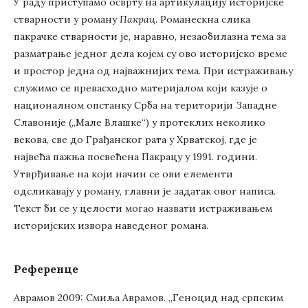
У раду приступамо осврту на артикулацију историјске
стварности у роману
Пакрац
. Романескна слика
пакрачке стварности је, наравно, незаобилазна тема за
разматрање једног дела којем су ово историјско време
и простор једна од најважнијих тема. При истраживању
служимо се превасходно материјалом који казује о
националном опстанку Срба на територији Западне
Славоније („Мале Влашке“) у протеклих неколико
векова, све до Грађанског рата у Хрватској, где је
највећа пажња посвећена Пакрацу у 1991. години.
Утврђивање на који начин се ови елементи
одсликавају у роману, главни је задатак овог написа.
Текст би се у целости могао назвати истраживањем
историјских извора наведеног романа.
Референце
Аврамов 2009: Смиља Аврамов. „Геноцид над српским