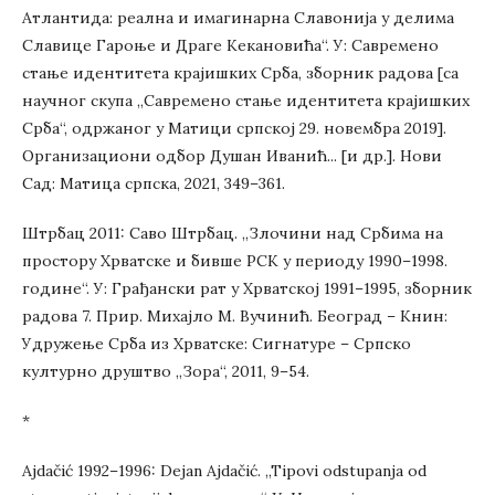
Атлантида: реална и имагинарна Славонија у делима
Славице Гароње и Драге Kекановића“. У: Савремено
стање идентитета крајишких Срба, зборник радова [са
научног скупа „Савремено стање идентитета крајишких
Срба“, одржаног у Матици српској 29. новембра 2019].
Организациони одбор Душан Иванић... [и др.]. Нови
Сад: Матица српска, 2021, 349–361.
Штрбац 2011: Саво Штрбац. „Злочини над Србима на
простору Хрватске и бивше РСК у периоду 1990–1998.
године“. У: Грађански рат у Хрватској 1991–1995, зборник
радова 7. Прир. Михајло М. Вучинић. Београд – Книн:
Удружење Срба из Хрватске: Сигнатуре – Српско
културно друштво „Зора“, 2011, 9–54.
*
Ajdačić 1992–1996: Dejan Ajdačić. „Tipovi odstupanja od