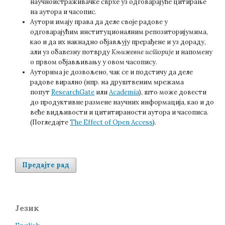
научноистраживачке сврхе уз одговарајуће цитирање
на аутора и часопис.
Аутори имају права да деле своје радове у
одговарајућим институционалним репозиторијумима,
као и да их накнадно објављују прерађене и уз дораду,
али уз обавезну потврду
Књижевне историје
и напомену
о првом објављивању у овом часопису.
Ауторима је дозвољено, чак се и подстичу да деле
радове вирално (нпр. на друштвеним мрежама
попут
ResearchGate
или
Academia
), што може довести
до продуктивне размене научних информација, као и до
веће видљивости и цититираности аутора и часописа.
(Погледајте
The Effect of Open Access
).
Предајте рад
Језик