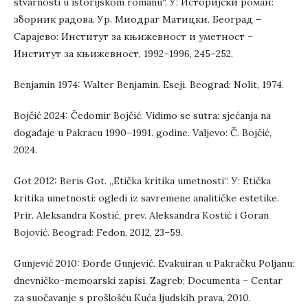
stvarnosti u istorijskom romanu“. У: Историјски роман:
зборник радова. Ур. Миодраг Матицки. Београд –
Сарајево: Институт за књижевност и уметност –
Институт за књижевност, 1992–1996, 245–252.
Benjamin 1974: Walter Benjamin. Eseji. Beograd: Nolit, 1974.
Bojčić 2024: Čedomir Bojčić. Vidimo se sutra: sjećanja na
događaje u Pakracu 1990–1991. godine. Valjevo: Č. Bojčić,
2024.
Got 2012: Beris Got. „Etička kritika umetnosti“. У: Etička
kritika umetnosti: ogledi iz savremene analitičke estetike.
Prir. Aleksandra Kostić, prev. Aleksandra Kostić i Goran
Bojović. Beograd: Fedon, 2012, 23–59.
Gunjević 2010: Đorđe Gunjević. Evakuiran u Pakračku Poljanu:
dnevničko-memoarski zapisi. Zagreb; Documenta – Centar
za suočavanje s prošlošću Kuća ljudskih prava, 2010.