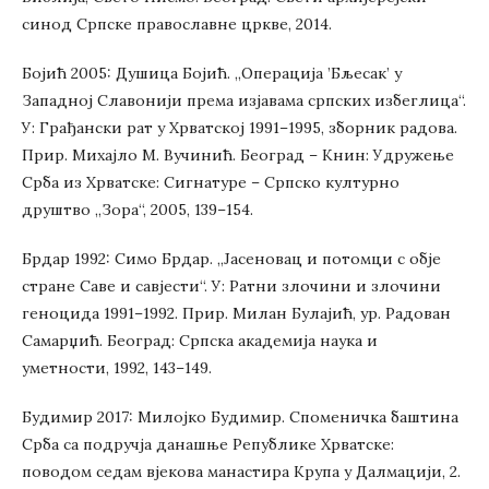
синод Српске православне цркве, 2014.
Бојић 2005: Душица Бојић. „Операција ’Бљесак’ у
Западној Славонији према изјавама српских избеглица“.
У: Грађански рат у Хрватској 1991–1995, зборник радова.
Прир. Михајло М. Вучинић. Београд – Книн: Удружење
Срба из Хрватске: Сигнатуре – Српско културно
друштво „Зора“, 2005, 139–154.
Брдар 1992: Симо Брдар. „Јасеновац и потомци с обје
стране Саве и савјести“. У: Ратни злочини и злочини
геноцида 1991–1992. Прир. Милан Булајић, ур. Радован
Самарџић. Београд: Српска академија наука и
уметности, 1992, 143–149.
Будимир 2017: Милојко Будимир. Споменичка баштина
Срба са подручја данашње Републике Хрватске:
поводом седам вјекова манастира Крупа у Далмацији, 2.