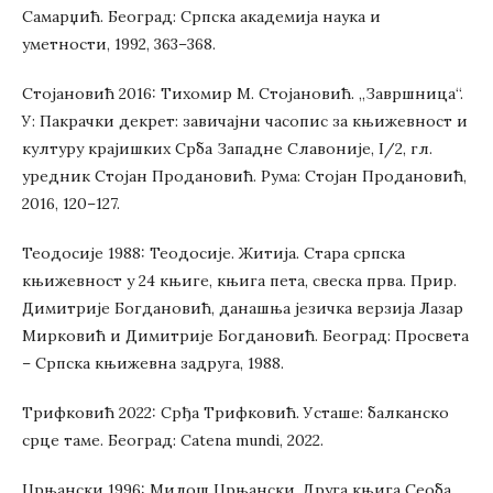
Самарџић. Београд: Српска академија наука и
уметности, 1992, 363–368.
Стојановић 2016: Тихомир М. Стојановић. „Завршница“.
У: Пакрачки декрет: завичајни часопис за књижевност и
културу крајишких Срба Западне Славоније, I/2, гл.
уредник Стојан Продановић. Рума: Стојан Продановић,
2016, 120–127.
Теодосије 1988: Теодосије. Житија. Стара српска
књижевност у 24 књиге, књига пета, свеска прва. Прир.
Димитрије Богдановић, данашња језичка верзија Лазар
Мирковић и Димитрије Богдановић. Београд: Просвета
– Српска књижевна задруга, 1988.
Трифковић 2022: Срђа Трифковић. Усташе: балканско
срце таме. Београд: Catena mundi, 2022.
Црњански 1996: Милош Црњански. Друга књига Сеоба.