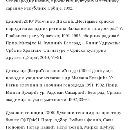
међународну научну, просветну, културну и техничку
сарадњу Републике Србије, 1992.
Диклић 2010: Момчило Диклић. „Нестајање српског
народа из западних региона Балканског полуострва“. У:
Грађански рат у Хрватској 1991–1995, зборник радова 6.
Прир. Михајло М. Вучинић. Београд – Книн: Удружење
Срба из Хрватске: Сигнатуре – Српско културно
друштво „Зора“, 2010, 71–91.
Дискусија (Батрић Јовановић и др.) 1992: Дискусија
поводом уводног излагања др Милана Булајића. У:
Ратни злочини и злочини геноцида 1991–1992. Прир.
Милан Булајић, ур. Радован Самарџић. Београд: Српска
академија наука и уметности, 1992, 33–62.
Духовни геноцид 2005: Духовни геноцид на простору
бивше СФТ[sic]J. Прир. одбор Љубиша Фолић, Саша
Поповић, Петар Пашић, Неђо Ђевић, Мирко Шућур;