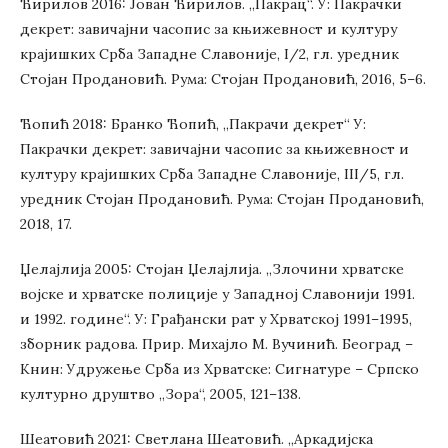
Ћирилов 2016: Јован Ћирилов. „Пакрац“. У: Пакрачки
декрет: завичајни часопис за књижевност и културу
крајишких Срба Западне Славоније, I/2, гл. уредник
Стојан Продановић. Рума: Стојан Продановић, 2016, 5–6.
Ћопић 2018: Бранко Ћопић, „Пакрачи декрет“ У:
Пакрачки декрет: завичајни часопис за књижевност и
културу крајишких Срба Западне Славоније, III/5, гл.
уредник Стојан Продановић. Рума: Стојан Продановић,
2018, 17.
Џелајлија 2005: Стојан Џелајлија. „Злочини хрватске
војске и хрватске полиције у Западној Славонији 1991.
и 1992. године“. У: Грађански рат у Хрватској 1991–1995,
зборник радова. Прир. Михајло М. Вучинић. Београд –
Книн: Удружење Срба из Хрватске: Сигнатуре – Српско
културно друштво „Зора“, 2005, 121–138.
Шеатовић 2021: Светлана Шеатовић. „Аркадијска