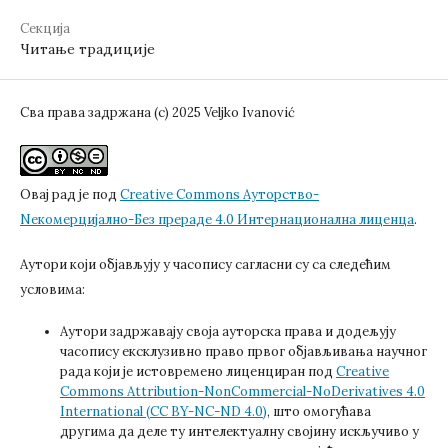
Секција
Читање традиције
Сва права задржана (c) 2025 Veljko Ivanović
Овај рад је под
Creative Commons Aуторство-
Nекомерцијално-Без прераде 4.0 Интернационална лиценца
.
Аутори који објављују у часопису сагласни су са следећим
условима:
Аутори задржавају своја ауторска права и додељују
часопису ексклузивно право првог објављивања научног
рада који је истовремено лиценциран под
Creative
Commons Attribution-NonCommercial-NoDerivatives 4.0
International (CC BY-NC-ND 4.0)
, што омогућава
другима да деле ту интелектуалну својину искључиво у