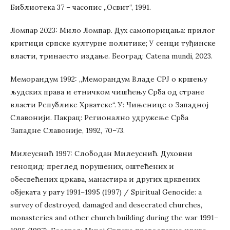
Библиотека 37 – часопис „Освит“, 1991.
Ломпар 2023: Мило Ломпар. Дух самопорицања: прилог
критици српске културне политике; У сенци туђинске
власти, тринаесто издање. Београд: Catena mundi, 2023.
Меморандум 1992: „Меморандум Владе СРЈ о кршењу
људских права и етничком чишћењу Срба од стране
власти Републике Хрватске“. У: Чињенице о Западној
Славонији. Пакрац: Регионално удружење Срба
Западне Славоније, 1992, 70–73.
Милеуснић 1997: Слободан Милеуснић. Духовни
геноцид: преглед порушених, оштећених и
обесвећених цркава, манастира и других црквених
објеката у рату 1991–1995 (1997) / Spiritual Genocide: a
survey of destroyed, damaged and desecrated churches,
monasteries and other church building during the war 1991–