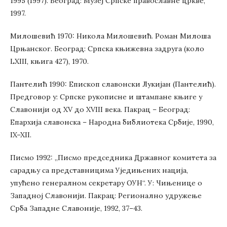
1995 (1997). Београд: Музеј Српске православне цркве,
1997.
Милошевић 1970: Никола Милошевић. Роман Милоша
Црњанског. Београд: Српска књижевна задруга (коло
LXIII, књига 427), 1970.
Пантелић 1990: Епископ славонски Лукијан (Пантелић).
Предговор у: Српске рукописне и штампане књиге у
Славонији од XV до XVIII века. Пакрац – Београд:
Епархија славонска – Народна библиотека Србије, 1990,
IX–XII.
Писмо 1992: „Писмо председника Државног комитета за
сарадњу са представницима Уједињених нација,
упућено генералном секретару ОУН“. У: Чињенице о
Западној Славонији. Пакрац: Регионално удружење
Срба Западне Славоније, 1992, 37–43.