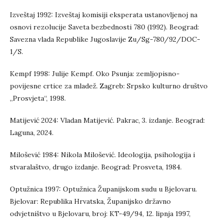
Izveštaj 1992: Izveštaj komisiji eksperata ustanovljenoj na
osnovi rezolucije Saveta bezbednosti 780 (1992). Beograd:
Savezna vlada Republike Jugoslavije Zu/Sg-780/92/DOC-
1/S.
Kempf 1998: Julije Kempf. Oko Psunja: zemljopisno-
povijesne crtice za mladež. Zagreb: Srpsko kulturno društvo
„Prosvjeta“, 1998.
Matijević 2024: Vladan Matijević. Pakrac, 3. izdanje. Beograd:
Laguna, 2024.
Milošević 1984: Nikola Milošević. Ideologija, psihologija i
stvaralaštvo, drugo izdanje. Beograd: Prosveta, 1984.
Optužnica 1997: Optužnica Županijskom sudu u Bjelovaru.
Bjelovar: Republika Hrvatska, Županijsko državno
odvjetništvo u Bjelovaru, broj: KT-49/94, 12. lipnja 1997,