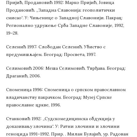
Пријић, Продановић 1992: Марко Пријић, Јовица
Продановић. „Западна Славонија: геополитички
смисао“. У: Чињенице о Западној Славонији. Пакрац:
Регионално удружење Срба Западне Славоније, 1992,
19–28.
Селенић 1997: Слободан Селенић. Убиство с
предумишљајем. Београд: Просвета, 1997.
Селимовић 2006: Меша Селимовић. Тврђава. Београд:
Драганић, 2006.
Споменица 1996: Споменица о српском православном
владичанству пакрачком. Београд: Музеј Српске
православне цркве, 1996.
Станковић 1992: „Судскомедицинска обдукција у
доказивању злочина“. У: Ратни злочини и злочини
геноцида 1991–1992. Прир. . Милан Булајић, ур. Радован