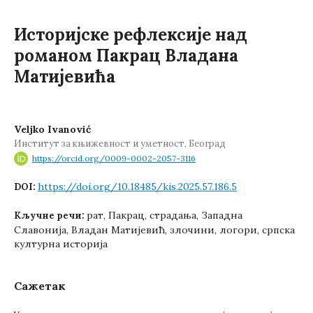
Историјске рефлексије над
романом Пакрац Владана
Матијевића
Veljko Ivanović
Институт за књижевност и уметност, Београд
https://orcid.org/0009-0002-2057-3116
https://doi.org/10.18485/kis.2025.57.186.5
DOI:
рат, Пакрац, страдања, Западна
Кључне речи:
Славонија, Владан Матијевић, злочини, логори, српска
културна историја
Сажетак