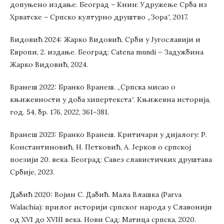
допуњено издање. Београд – Книн: Удружење Срба из
Хрватске – Српско културно друштво „Зора“, 2017.
Видовић 2024: Жарко Видовић. Срби у Југославији и
Европи, 2. издање. Београд: Catena mundi – Задужбина
Жарко Видовић, 2024.
Вранеш 2022: Бранко Вранеш. „Српска мисао о
књижевности у доба хипертекста“. Књижевна историја,
год. 54, бр. 176, 2022, 361–381.
Вранеш 2023: Бранко Вранеш. Критичари у дијалогу: Р.
Константиновић, Н. Петковић, А. Јерков о српској
поезији 20. века. Београд: Савез славистичких друштава
Србије, 2023.
Дабић 2020: Војин С. Дабић. Мала Влашка (Parva
Walachia): прилог историји српског народа у Славонији
од XVI до XVIII века. Нови Сад: Матица српска, 2020.