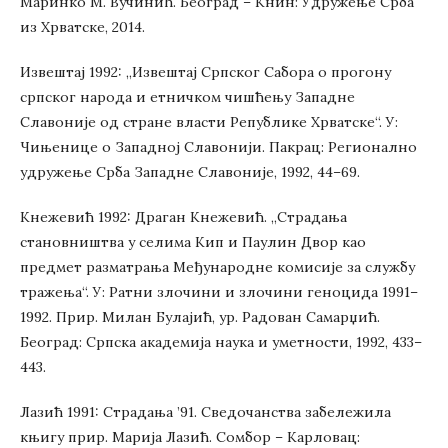
Маринко М. Вучинић. Београд – Книн: Удружење Срба
из Хрватске, 2014.
Извештај 1992: „Извештај Српског Сабора о прогону
српског народа и етничком чишћењу Западне
Славоније од стране власти Републике Хрватске“. У:
Чињенице о Западној Славонији. Пакрац: Регионално
удружење Срба Западне Славоније, 1992, 44–69.
Кнежевић 1992: Драган Кнежевић. „Страдања
становништва у селима Кип и Паулин Двор као
предмет разматрања Међународне комисије за службу
тражења“. У: Ратни злочини и злочини геноцида 1991–
1992. Прир. Милан Булајић, ур. Радован Самарџић.
Београд: Српска академија наука и уметности, 1992, 433–
443.
Лазић 1991: Страдања ’91. Сведочанства забележила
књигу прир. Марија Лазић. Сомбор – Карловац: