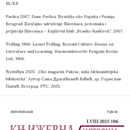
IR/KP.
Pavlica 2007: Dane Pavlica. Stratišta oko Papuka i Psunja.
Beograd: Zavičajno udruženje Slavonaca, potomaka i
prijatelja Slavonaca – Književni klub „Branko Radičević“, 2007.
Trilling 1966: Lionel Trilling. Beyond Culture: Essays on
Literature and Learning. Harmondsworth: Penguin Books
Ltd., 1966.
Ћулибрк 2025: „Oko magazin: Pakrac, naša Aleksandrijska
biblioteka“. Аутор Сања Драгићевић Бабић, ур. Горислав
Папић. Београд: РТС, 2025.