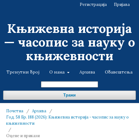
Регистрација
Пријава
Књижевна историја
— часопис за науку о
књижевности
Тренутни број
О нама
Архива
Обавештења
Тражи
Почетна
/
Архива
/
Год. 58 Бр. 188 (2026): Књижевна историја - часопис за науку о
књижевности
/
Оцене и прикази