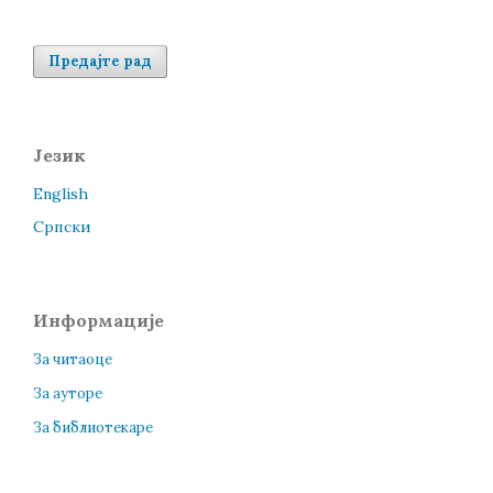
Предајте рад
Језик
English
Cрпски
Информације
За читаоце
За ауторе
За библиотекаре