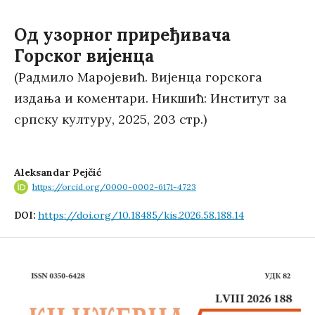
Од узорног приређивача
Горског вијенца
(Радмило Маројевић. Вијенца горскога
издања и коментари. Никшић: Институт за
српску културу, 2025, 203 стр.)
Aleksandar Pejčić
https://orcid.org/0000-0002-6171-4723
https://doi.org/10.18485/kis.2026.58.188.14
DOI: