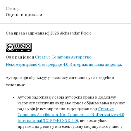
Секција
Оцене и прикази
Сва права задржана (c) 2026 Aleksandar Pejčić
Овај рад је под
Creative Commons Aуторство-
Nекомерцијално-Без прераде 4.0 Интернационална лиценца
.
Аутори који објављују у часопису сагласни су са следећим
условима:
Аутори задржавају своја ауторска права и додељују
часопису ексклузивно право првог објављивања научног
рада који је истовремено лиценциран под
Creative
Commons Attribution-NonCommercial-NoDerivatives 4.0
International (CC BY-NC-ND 4.0)
, што омогућава
другима да деле ту интелектуалну својину искључиво у