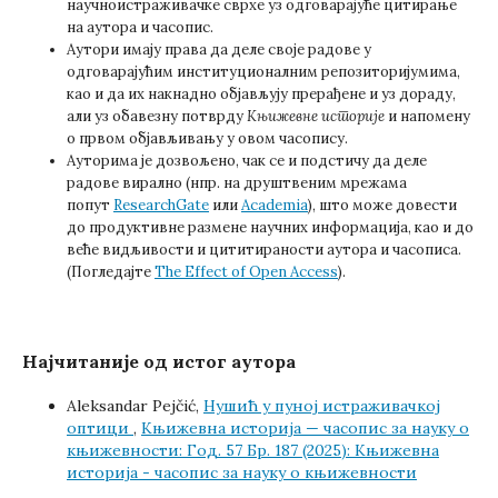
научноистраживачке сврхе уз одговарајуће цитирање
на аутора и часопис.
Аутори имају права да деле своје радове у
одговарајућим институционалним репозиторијумима,
као и да их накнадно објављују прерађене и уз дораду,
али уз обавезну потврду
Књижевне историје
и напомену
о првом објављивању у овом часопису.
Ауторима је дозвољено, чак се и подстичу да деле
радове вирално (нпр. на друштвеним мрежама
попут
ResearchGate
или
Academia
), што може довести
до продуктивне размене научних информација, као и до
веће видљивости и цититираности аутора и часописа.
(Погледајте
The Effect of Open Access
).
Најчитаније од истог аутора
Aleksandar Pejčić,
Нушић у пуној истраживачкој
оптици
,
Књижевна историја — часопис за науку о
књижевности: Год. 57 Бр. 187 (2025): Књижевна
историја - часопис за науку о књижевности