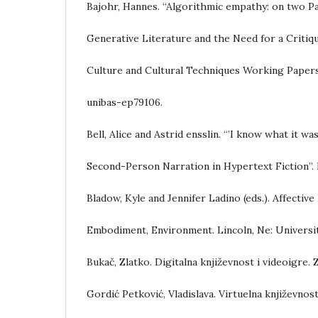
Bajohr, Hannes. “Algorithmic empathy: on two Pa
Generative Literature and the Need for a Critiq
Culture and Cultural Techniques Working Papers,
unibas-ep79106.
Bell, Alice and Astrid ensslin. “’I know what it wa
Second-Person Narration in Hypertext Fiction”. Na
Bladow, Kyle and Jennifer Ladino (eds.). Affective
Embodiment, Environment. Lincoln, Ne: Universi
Bukač, Zlatko. Digitalna književnost i videoigre.
Gordić Petković, Vladislava. Virtuelna književnos