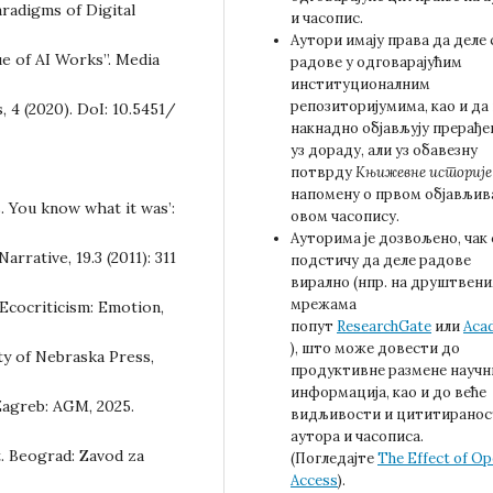
radigms of Digital
и часопис.
Аутори имају права да деле 
ue of AI Works”. Media
радове у одговарајућим
институционалним
репозиторијумима, као и да
 4 (2020). DoI: 10.5451/
накнадно објављују прерађе
уз дораду, али уз обавезну
потврду
Књижевне историје
напомену о првом објављив
s. You know what it was’:
овом часопису.
Ауторима је дозвољено, чак 
rrative, 19.3 (2011): 311
подстичу да деле радове
вирално (нпр. на друштвен
мрежама
 Ecocriticism: Emotion,
попут
ResearchGate
или
Aca
), што може довести до
ty of Nebraska Press,
продуктивне размене научн
информација, као и до веће
 Zagreb: AGM, 2025.
видљивости и цититиранос
аутора и часописа.
t. Beograd: Zavod za
(Погледајте
The Effect of O
Access
).