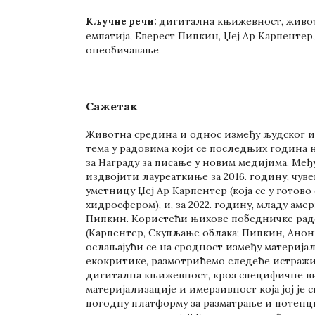
дигитална књижевност, живот
Кључне речи:
емпатија, Еверест Пипкин, Џеј Ар Карпентер,
онеобичавање
Сажетак
Животна средина и однос између људског и 
тема у радовима који се последњих година 
за Награду за писање у новим медијима. Ме
издвојити лауреаткиње за 2016. годину, чув
уметницу Џеј Ар Карпентер (која се у готов
хидросфером), и, за 2022. годину, младу ам
Пипкин. Користећи њихове победничке радо
(Карпентер, Скупљање облака; Пипкин, Ано
ослањајући се на сродност између материја
екокритике, размотрићемо следеће истражи
дигитална књижевност, кроз специфичне в
материјализације и имерзивност која јој је с
погодну платформу за разматрање и потенц