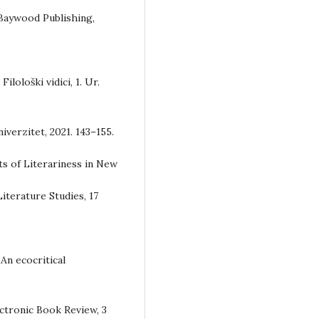
 Baywood Publishing,
ilološki vidici, 1. Ur.
iverzitet, 2021. 143–155.
ts of Literariness in New
iterature Studies, 17
 An ecocritical
ectronic Book Review, 3