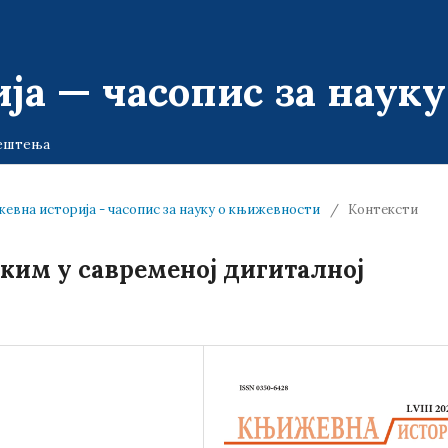
ја — часопис за наук
ештења
њижевна историја - часопис за науку о књижевности
/
Контексти
им у савременој дигиталној