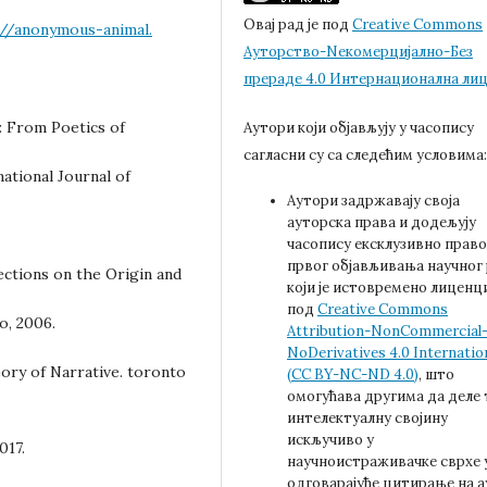
Овај рад је под
Creative Commons
://anonymous-animal.
Aуторство-Nекомерцијално-Без
прераде 4.0 Интернационална ли
: From Poetics of
Аутори који објављују у часопису
сагласни су са следећим условима
national Journal of
Аутори задржавају своја
ауторска права и додељују
часопису ексклузивно право
првог објављивања научног
ections on the Origin and
који је истовремено лиценц
под
Creative Commons
o, 2006.
Attribution-NonCommercial
NoDerivatives 4.0 Internatio
eory of Narrative. toronto
(CC BY-NC-ND 4.0)
, што
омогућава другима да деле 
интелектуалну својину
искључиво у
017.
научноистраживачке сврхе 
одговарајуће цитирање на 