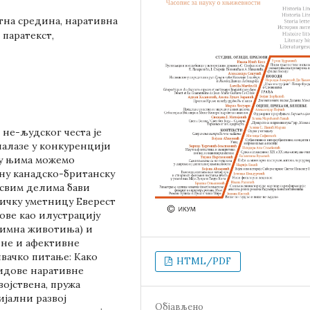
на средина, наративна
 паратекст,
не-људског честа је
налазе у конкуренцији
ђу њима можемо
ену канадско-британску
о свим делима бави
еричку уметницу Еверест
ве као илустрацију
нимна животиња) и
лне и афективне
вачко питање: Како
HTML/PDF
идове наративне
војствена, пружа
ијални развој
Објављено