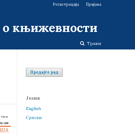
Регистрација
Пријава
у о књижевности
Тражи
Предајте рад
Језик
English
Cрпски