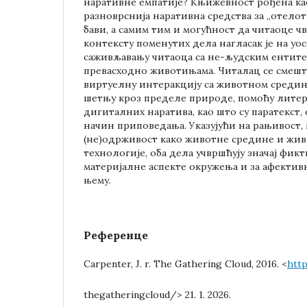
наративне емпатије? Књижевност рођена ка
разноврснија наративна средства за „отелот
бави, а самим тим и могућност да читаоце ч
контексту поменутих дела нагласак је на уо
саживљавању читаоца са не-људским ентит
превасходно животињама. Читалац се смешт
виртуелну интеракцију са животном средин
шетњу кроз пределе природе, помоћу литер
дигиталних наратива, као што су паратекст,
начин приповедања. Указујући на рањивост,
(не)одрживост како животне средине и живи
технологије, оба дела учвршћују значај фикт
материјалне аспекте окружења и за афектив
њему.
Референце
Carpenter, J. r. The Gathering Cloud, 2016. <
htt
thegatheringcloud/> 21. 1. 2026.