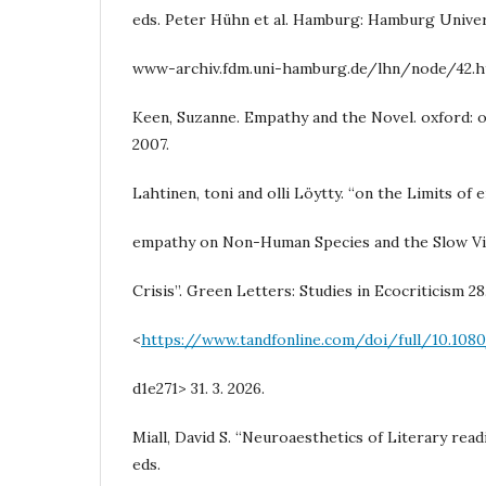
eds. Peter Hühn et al. Hamburg: Hamburg Univers
www-archiv.fdm.uni-hamburg.de/lhn/node/42.htm
Keen, Suzanne. Empathy and the Novel. oxford: o
2007.
Lahtinen, toni and olli Löytty. “on the Limits of 
empathy on Non-Human Species and the Slow Vi
Crisis”. Green Letters: Studies in Ecocriticism 28
<
https://www.tandfonline.com/doi/full/10.108
d1e271> 31. 3. 2026.
Miall, David S. “Neuroaesthetics of Literary read
eds.