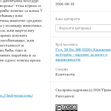
о дигитална поседује
2026-06-15
ворење“ тема којима се
вршће повеже са њима. У
сећавању или
Како цитирати
етима животне средине,
а у позицију животиње,
Формати цитирања
ом, или виртуелну
арних аспеката
 онеобичавање, или
Број часописа
 несталност и
Год. 58 Бр. 188 (2026): Књижевн
х бића, тако и
историја - часопис за науку о
ивних наратива и за
књижевности
ни однос човека према
Секција
Контексти
Сва права задржана (c) 2026 Tijana
ps://luckysoap.com/
Parezanović