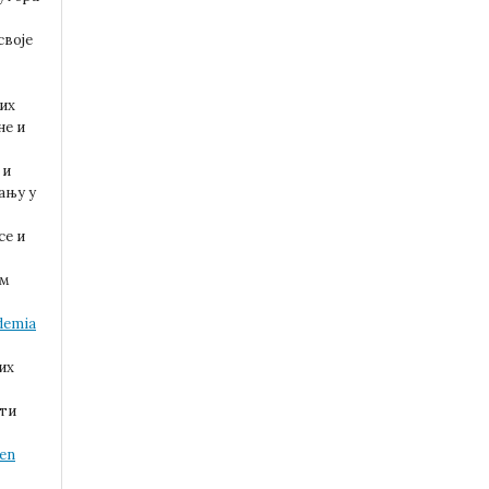
своје
 их
не и
и
ању у
се и
им
demia
их
ти
pen