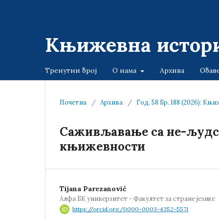
Књижевна истори
Тренутни број
О нама
Архива
Обав
Почетна
/
Архива
/
Год. 58 Бр. 188 (2026): К
Саживљавање са не-људск
књижевности
Tijana Parezanović
Алфа БК универзитет - Факултет за стране језике
https://orcid.org/0000-0003-4352-5571