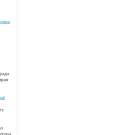
ценца
.
:
 рада
иран
-
nal
ту
уз
аутора