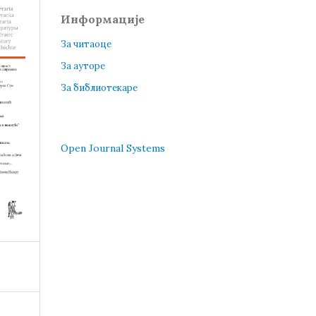
Информације
За читаоце
За ауторе
За библиотекаре
Open Journal Systems