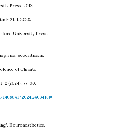
ity Press, 2013.
l> 21. 1. 2026.
xford University Press,
empirical ecocriticism:
olence of Climate
.1–2 (2024): 77–90.
0/14688417.2024.2403416#
ing”. Neuroaesthetics.