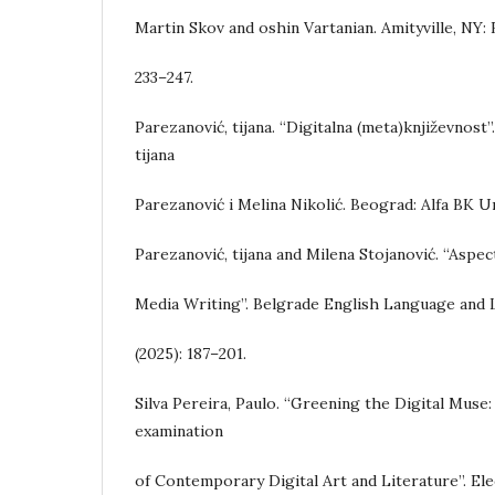
Martin Skov and oshin Vartanian. Amityville, NY:
233–247.
Parezanović, tijana. “Digitalna (meta)književnost”. F
tijana
Parezanović i Melina Nikolić. Beograd: Alfa BK Un
Parezanović, tijana and Milena Stojanović. “Aspec
Media Writing”. Belgrade English Language and L
(2025): 187–201.
Silva Pereira, Paulo. “Greening the Digital Muse:
examination
of Contemporary Digital Art and Literature”. El