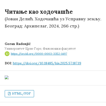
Читање као ходочашће
(Јован Делић. Ходочашћа уз Усправну земљу.
Београд: Архипелаг, 2024, 266 стр.)
Goran Radonjić
Универзитет Црне Горе, Филолошки факултет
https://orcid.org/0000-0003-3352-1497
https://doi.org/10.18485/kis.2025.57.187.19
DOI:
HTML/PDF