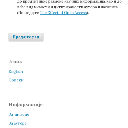
до продуктивне размене научних информација, као и до
веће видљивости и цититираности аутора и часописа.
(Погледајте
The Effect of Open Access
).
Предајте рад
Језик
English
Cрпски
Информације
За читаоце
За ауторе