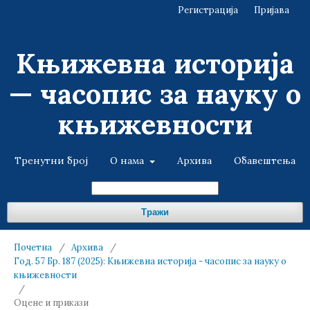
Регистрација
Пријава
Књижевна историја
— часопис за науку о
књижевности
Тренутни број
О нама
Архива
Обавештења
Тражи
Почетна
/
Архива
/
Год. 57 Бр. 187 (2025): Књижевна историја - часопис за науку о
књижевности
/
Оцене и прикази