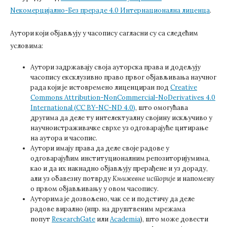
Nекомерцијално-Без прераде 4.0 Интернационална лиценца
.
Аутори који објављују у часопису сагласни су са следећим
условима:
Аутори задржавају своја ауторска права и додељују
часопису ексклузивно право првог објављивања научног
рада који је истовремено лиценциран под
Creative
Commons Attribution-NonCommercial-NoDerivatives 4.0
International (CC BY-NC-ND 4.0)
, што омогућава
другима да деле ту интелектуалну својину искључиво у
научноистраживачке сврхе уз одговарајуће цитирање
на аутора и часопис.
Аутори имају права да деле своје радове у
одговарајућим институционалним репозиторијумима,
као и да их накнадно објављују прерађене и уз дораду,
али уз обавезну потврду
Књижевне историје
и напомену
о првом објављивању у овом часопису.
Ауторима је дозвољено, чак се и подстичу да деле
радове вирално (нпр. на друштвеним мрежама
попут
ResearchGate
или
Academia
), што може довести