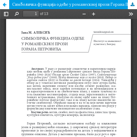
Симболичка функција одеће у романескној прози Горана Петровића