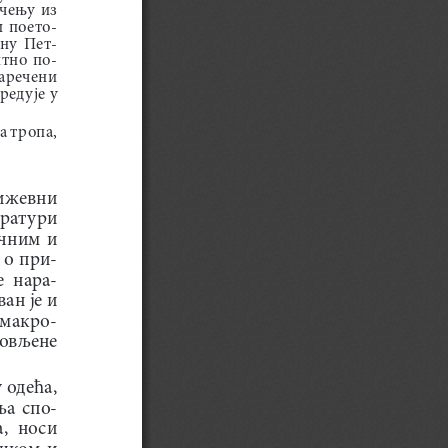
ењу  из  
  поето
-
ану  Пет
-
нтно  по
-
наречени  
едује у 
а тропа, 
ижевни  
ератури 
чним  и  
 о при
-
  нара
-
ан је и 
 макро
-
ловљене 
одећа, 
ља  спо
-
  носи  
ком  и  