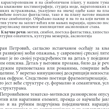
  карактеролошком  и  на  симболичком  плану,  у  нашем  тумач
ла  књижевне  костимографије,  студија  моде,  наратолошких  и
шких  истраживања,  указујемо  на  значај  одеће  како  на  пл
вићеве  поетске  фантастике,  тако  и  на  плану  његове  имане
ичке  симбологије.  Обраћамо  пажњу  и  на  то  на  који  начин  
тив утиче на заплет већих или мањих нарација, односно поср
рмулисању пишчевог имплицитног аксиолошког става.
Кљу чне речи:
 мотив, симбол, поетска фантастика, хипостаз
лтурни означитељ, културна меморија, аксиологија
ран  Петровић,  сагласно  истанчаном  осећају  за  књ
и развијеној моћи опажања, у савременој српској лит
нат  је  по  својој  усредсређености  на  детаљ  у  поједина
им описима. Детаљ у његовим прозама, било да је реч
 дужим  приповеткама  или  романима,  генерише  веће
целине. У неретко минуциозној дескрипцији неизостав
пак екфразе. Следствено поетици фрагментаризације,
то јест веће структуре су, формално и семантички, ус
структурама. 
Петровићевом тематско-мотивски разноврсном опусу 
отив  или  наративни  елемент,  премда  се  најчешће  јав
о  и  на  рубним  подручјима  појединачних  нарација,
н  потенцијал  и  на  мотивацијском  и  на  карактеролош