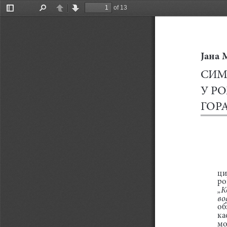
of 13
Toggle
Find
Previous
Next
Sidebar
јана 
М
СИМ
У Р
ГОР
ци
ро
„К
во
об
ка
мо