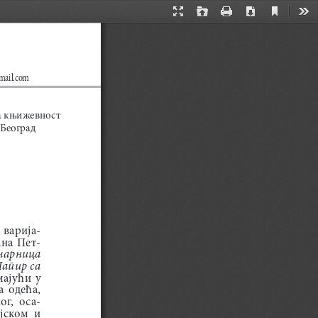
Current
Presentation
Open
Print
Download
Too
View
Mode
mail.com
а књижевност  
 Београд
  варија
-
ана  Пет
-
арница 
апир са 
ајући  у  
 одећа,  
ог,  оса
-
ском  и  