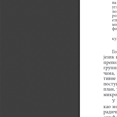
на
уг
ло
ро
ет
мо
фо
ку
Го
језик 
препоз
групн
чама, 
тивне 
посту
план, 
микро
У 
као  м
радичн
одређе