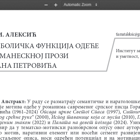
Zoom
Zoom
Out
In
. А
ЛЕКС
иЋ
tiamataleksic@g
БОЛИЧКА
 ФУНКЦИЈА
 ОДЕЋЕ
Институт з
ОМАНЕСКНОЈ
 ПРОЗИ
и уметност,
АНА
 ПЕТРОВИЋА
Апстракт:
  У  раду  се  разматрају  семантичке  и  наратолошке
је  мотива  одеће  у  романима  савременог  српског  писца  Гор
Опсада  цркве  Светог  Спаса  
Ситнич
вића  (1961–2024)  
(19 97), 
од срећне руке“
Испод таванице која се љуспа 
П
 (2000), 
(2010), 
деним  знаком  
Палата  на  девет  погледа  
(2022)  и  
(2024).  Узим
зир  да  у  тематско-мотивски  разноврсном  опусу  овог  аутора 
о  мотив,  наративни  елемент  или  носећи  сегмент  развијен
стаљеног  описа,  носи  одређен  потенцијал  и  на  мотивациј