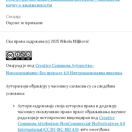
науку о књижевности
Секција
Оцене и прикази
Сва права задржана (c) 2025 Nikola Miljković
Овај рад је под
Creative Commons Aуторство-
Nекомерцијално-Без прераде 4.0 Интернационална лиценца
.
Аутори који објављују у часопису сагласни су са следећим
условима:
Аутори задржавају своја ауторска права и додељују
часопису ексклузивно право првог објављивања научног
рада који је истовремено лиценциран под
Creative
Commons Attribution-NonCommercial-NoDerivatives 4.0
International (CC BY-NC-ND 4.0)
, што омогућава