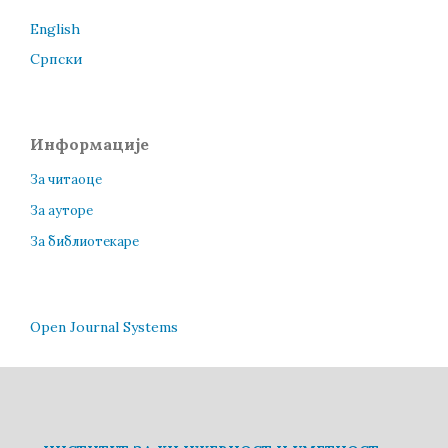
English
Cрпски
Информације
За читаоце
За ауторе
За библиотекаре
Open Journal Systems