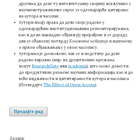
другима да деле ту интелектуалну својину искључиво у
научноистраживачке сврхе уз одговарајуће цитирање
на аутора и часопис.
Аутори имају права да деле своје радове у
одговарајућим институционалним репозиторијумима,
као и да их накнадно објављују прерађене и уз дораду,
али уз обавезну потврду
Књижевне историје
и напомену
о првом објављивању у овом часопису.
Ауторима је дозвољено, чак се и подстичу да деле
радове вирално (нпр. на друштвеним мрежама
попут
ResearchGate
или
Academia
), што може довести
до продуктивне размене научних информација, као и до
веће видљивости и цититираности аутора и часописа.
(Погледајте
The Effect of Open Access
).
Предајте рад
Језик