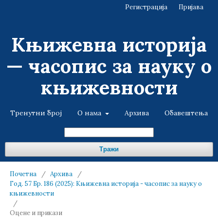
Регистрација
Пријава
Књижевна историја
— часопис за науку о
књижевности
Тренутни број
О нама
Архива
Обавештења
Тражи
Почетна
/
Архива
/
Год. 57 Бр. 186 (2025): Књижевна историја - часопис за науку о
књижевности
/
Оцене и прикази