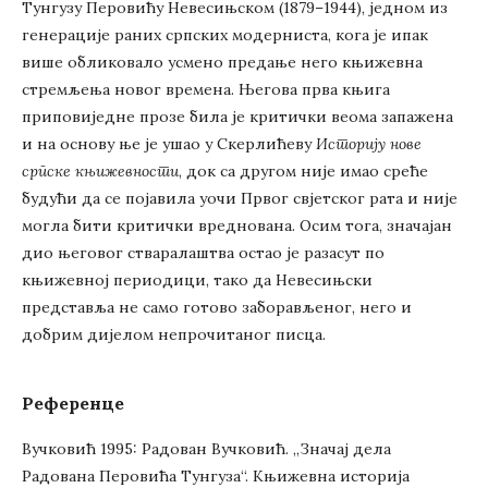
Тунгузу Перовићу Невесињском (1879–1944), једном из
генерације раних српских модерниста, кога је ипак
више обликовало усмено предање него књижевна
стремљења новог времена. Његова прва књига
приповиједне прозе била је критички веома запажена
и на основу ње је ушао у Скерлићеву
Историју нове
српске књижевности
, док са другом није имао среће
будући да се појавила уочи Првог свјетског рата и није
могла бити критички вреднована. Осим тога, значајан
дио његовог стваралаштва остао је разасут по
књижевној периодици, тако да Невесињски
представља не само готово заборављеног, него и
добрим дијелом непрочитаног писца.
Референце
Вучковић 1995: Радован Вучковић. „Значај дела
Радована Перовића Тунгуза“. Књижевна историја