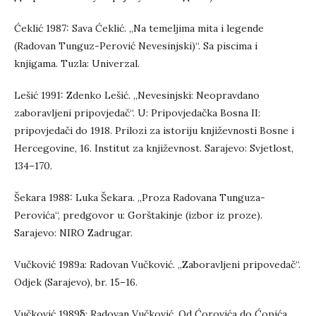
Ćeklić 1987: Sava Ćeklić. „Na temeljima mita i legende
(Radovan Tunguz-Perović Nevesinjski)“. Sa piscima i
knjigama. Tuzla: Univerzal.
Lešić 1991: Zdenko Lešić. „Nevesinjski: Neopravdano
zaboravljeni pripovjedač“. U: Pripovjedačka Bosna II:
pripovjedači do 1918. Prilozi za istoriju književnosti Bosne i
Hercegovine, 16. Institut za književnost. Sarajevo: Svjetlost,
134–170.
Šekara 1988: Luka Šekara. „Proza Radovana Tunguza-
Perovića“, predgovor u: Gorštakinje (izbor iz proze).
Sarajevo: NIRO Zadrugar.
Vučković 1989а: Radovan Vučković. „Zaboravljeni pripovedač“.
Odjek (Sarajevo), br. 15–16.
Vučković 1989б: Radovan Vučković. Od Ćorovića do Ćopića.