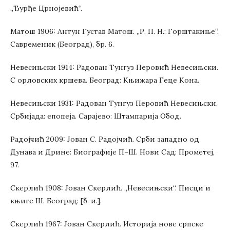
„Ђурђе Црнојевић“.
Матош 1906: Антун Густав Матош. „Р. П. Н.: Горштакиње“.
Савременик (Београд), бр. 6.
Невесињски 1914: Радован Тунгуз Перовић Невесињски.
С орловских кршева. Београд: Књижара Геце Кона.
Невесињски 1931: Радован Тунгуз Перовић Невесињски.
Србијада: епопеја. Сарајево: Штампарија Обод.
Радојчић 2009: Јован С. Радојчић. Срби западно од
Дунава и Дрине: Биографије П–Ш. Нови Сад: Прометеј,
97.
Скерлић 1908: Јован Скерлић. „Невесињски“. Писци и
књиге III. Београд: [б. и.].
Скерлић 1967: Јован Скерлић. Историја нове српске