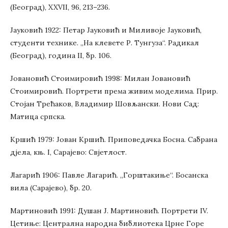
(Београд), XXVII, 96, 213–236.
Јауковић 1922: Петар Јауковић и Миливоје Јауковић,
студенти технике. „На клевете Р. Тунгуза“. Радикал
(Београд), година II, бр. 106.
Јовановић Стоимировић 1998: Милан Јовановић
Стоимировић. Портрети према живим моделима. Прир.
Стојан Трећаков, Владимир Шовљански. Нови Сад:
Матица српска.
Кршић 1979: Јован Кршић. Приповедачка Босна. Сабрана
дјела, књ. I, Сарајево: Свјетлост.
Лагарић 1906: Павле Лагарић. „Горштакиње“. Босанска
вила (Сарајево), бр. 20.
Мартиновић 1991: Душан Ј. Мартиновић. Портрети IV.
Цетиње: Централна народна библиотека Црне Горе