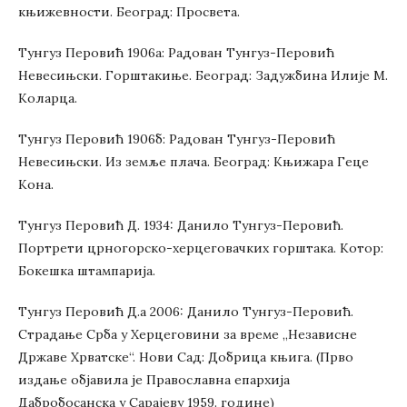
књижевности. Београд: Просвета.
Тунгуз Перовић 1906а: Радован Тунгуз-Перовић
Невесињски. Горштакиње. Београд: Задужбина Илије М.
Коларца.
Тунгуз Перовић 1906б: Радован Тунгуз-Перовић
Невесињски. Из земље плача. Београд: Књижара Геце
Кона.
Тунгуз Перовић Д. 1934: Данило Тунгуз-Перовић.
Портрети црногорско-херцеговачких горштака. Котор:
Бокешка штампарија.
Тунгуз Перовић Д.a 2006: Данило Тунгуз-Перовић.
Страдање Срба у Херцеговини за време „Независне
Државе Хрватске“. Нови Сад: Добрица књига. (Прво
издање објавила је Православна епархија
Дабробосанска у Сарајеву 1959. године)