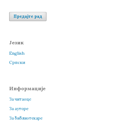
Предајте рад
Језик
English
Cрпски
Информације
За читаоце
За ауторе
За библиотекаре