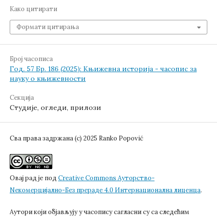
Како цитирати
Формати цитирања
Број часописа
Год. 57 Бр. 186 (2025): Књижевна историја - часопис за
науку о књижевности
Секција
Студије, огледи, прилози
Сва права задржана (c) 2025 Ranko Popović
Овај рад је под
Creative Commons Aуторство-
Nекомерцијално-Без прераде 4.0 Интернационална лиценца
.
Аутори који објављују у часопису сагласни су са следећим