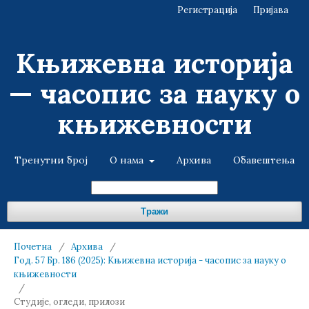
Регистрација
Пријава
Књижевна историја
— часопис за науку о
књижевности
Тренутни број
О нама
Архива
Обавештења
Тражи
Почетна
/
Архива
/
Год. 57 Бр. 186 (2025): Књижевна историја - часопис за науку о
књижевности
/
Студије, огледи, прилози