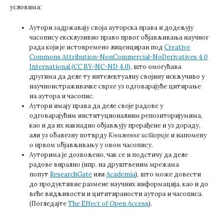
условима:
Аутори задржавају своја ауторска права и додељују
часопису ексклузивно право првог објављивања научног
рада који је истовремено лиценциран под
Creative
Commons Attribution-NonCommercial-NoDerivatives 4.0
International (CC BY-NC-ND 4.0)
, што омогућава
другима да деле ту интелектуалну својину искључиво у
научноистраживачке сврхе уз одговарајуће цитирање
на аутора и часопис.
Аутори имају права да деле своје радове у
одговарајућим институционалним репозиторијумима,
као и да их накнадно објављују прерађене и уз дораду,
али уз обавезну потврду
Књижевне историје
и напомену
о првом објављивању у овом часопису.
Ауторима је дозвољено, чак се и подстичу да деле
радове вирално (нпр. на друштвеним мрежама
попут
ResearchGate
или
Academia
), што може довести
до продуктивне размене научних информација, као и до
веће видљивости и цититираности аутора и часописа.
(Погледајте
The Effect of Open Access
).