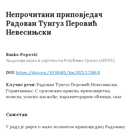
Непрочитани приповједач
Радован Тунгуз Перовић
Невесињски
Ranko Popović
Академија наука и умјетности Републике Српске (АНУРС)
https://doi.org/10.18485/kis.2025.57.186.8
DOI:
Радован Тунгуз Перовић Невесињски,
Кључне речи:
Горштакиње, С орловских кршева, приповијетка,
новела, усмено насљеђе, паралитерарни облици, сказ
Сажетак
У раду је ријеч о мало познатом приповједачу Радовану