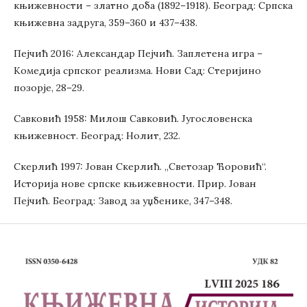
књижевности – златно доба (1892–1918). Београд: Српска
књижевна задруга, 359–360 и 437–438.
Пејчић 2016: Александар Пејчић. Заплетена игра –
Комедија српског реализма. Нови Сад: Стеријино
позорје, 28–29.
Савковић 1958: Милош Савковић. Југословенска
књижевност. Београд: Нолит, 232.
Скерлић 1997: Јован Скерлић. „Светозар Ћоровић“.
Историја нове српске књижевности. Прир. Јован
Пејчић. Београд: Завод за уџбенике, 347–348.