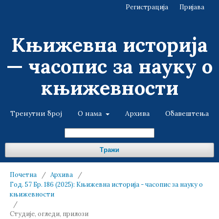
Регистрација
Пријава
Књижевна историја
— часопис за науку о
књижевности
Тренутни број
О нама
Архива
Обавештења
Тражи
Почетна
/
Архива
/
Год. 57 Бр. 186 (2025): Књижевна историја - часопис за науку о
књижевности
/
Студије, огледи, прилози