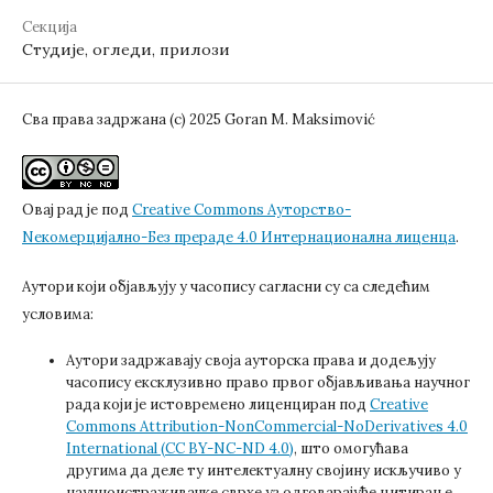
Секција
Студије, огледи, прилози
Сва права задржана (c) 2025 Goran M. Maksimović
Овај рад је под
Creative Commons Aуторство-
Nекомерцијално-Без прераде 4.0 Интернационална лиценца
.
Аутори који објављују у часопису сагласни су са следећим
условима:
Аутори задржавају своја ауторска права и додељују
часопису ексклузивно право првог објављивања научног
рада који је истовремено лиценциран под
Creative
Commons Attribution-NonCommercial-NoDerivatives 4.0
International (CC BY-NC-ND 4.0)
, што омогућава
другима да деле ту интелектуалну својину искључиво у
научноистраживачке сврхе уз одговарајуће цитирање