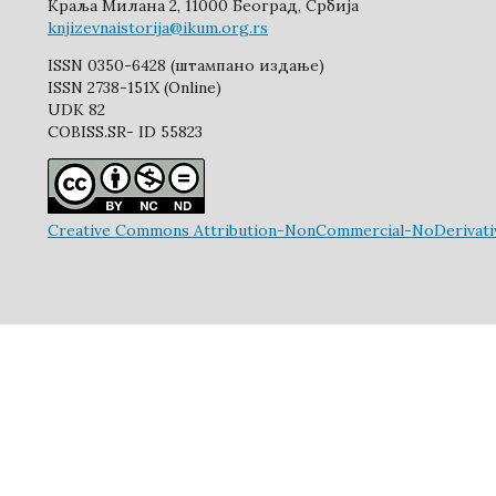
Краља Милана 2, 11000 Београд, Србија
knjizevnaistorija@ikum.org.rs
ISSN 0350-6428 (штампано издање)
ISSN 2738-151X (Online)
UDK 82
COBISS.SR- ID 55823
Creative Commons Attribution-NonCommercial-NoDerivative