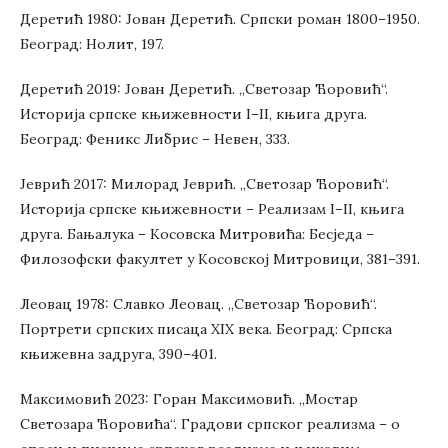
Деретић 1980: Јован Деретић. Српски роман 1800–1950.
Београд: Нолит, 197.
Деретић 2019: Јован Деретић. „Светозар Ћоровић“.
Историја српске књижевности I–II, књига друга.
Београд: Феникс Либрис – Невен, 333.
Јеврић 2017: Милорад Јеврић. „Светозар Ћоровић“.
Историја српске књижевности – Реализам I–II, књига
друга. Бањалука – Косовска Митровића: Бесједа –
Филозофски факултет у Косовској Митровици, 381–391.
Леовац 1978: Славко Леовац. „Светозар Ћоровић“.
Портрети српских писаца ХIХ века. Београд: Српска
књижевна задруга, 390–401.
Максимовић 2023: Горан Максимовић. „Мостар
Светозара Ћоровића“. Градови српског реализма – о