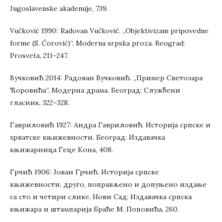
Jugoslavenske akademije, 739.
Vučković 1990: Radovan Vučković. „Objektivizam pripovedne
forme (S. Ćorović)“. Moderna srpska proza. Beograd:
Prosveta, 211–247.
Вучковић 2014: Радован Вучковић. „Пример Светозара
Ћоровића“. Модерна драма. Београд: Службени
гласник, 322–328.
Гавриловић 1927: Андра Гавриловић. Историја српске и
хрватске књижевности. Београд: Издавачка
књижарница Геце Кона, 408.
Грчић 1906: Јован Грчић. Историја српске
књижевности, друго, поправљено и допуњено издање
са сто и четири слике. Нови Сад: Издавачка српска
књижара и штампарија Браће М. Поповића, 260.