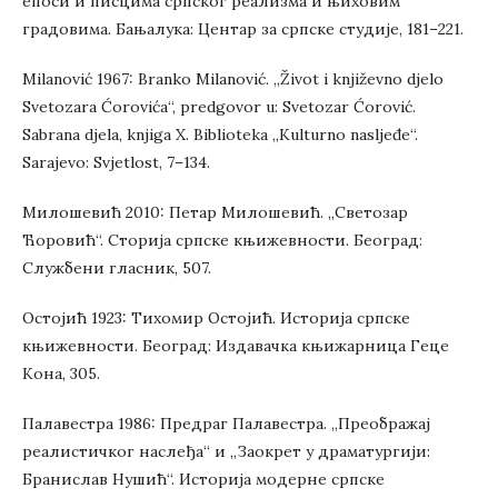
епоси и писцима српског реализма и њиховим
градовима. Бањалука: Центар за српске студије, 181–221.
Milanović 1967: Branko Milanović. „Život i književno djelo
Svetozara Ćorovića“, predgovor u: Svetozar Ćorović.
Sabrana djela, knjiga X. Biblioteka „Kulturno nasljeđe“.
Sarajevo: Svјetlost, 7–134.
Милошевић 2010: Петар Милошевић. „Светозар
Ћоровић“. Сторија српске књижевности. Београд:
Службени гласник, 507.
Остојић 1923: Тихомир Остојић. Историја српске
књижевности. Београд: Издавачка књижарница Геце
Кона, 305.
Палавестра 1986: Предраг Палавестра. „Преображај
реалистичког наслеђа“ и „Заокрет у драматургији:
Бранислав Нушић“. Историја модерне српске