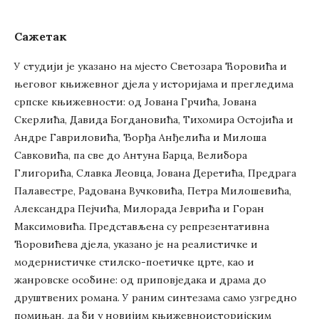
Сажетак
У студији је указано на мјесто Светозара Ћоровића и
његовог књижевног дјела у историјама и прегледима
српске књижевности: од Јована Грчића, Јована
Скерлића, Давида Богдановића, Тихомира Остојића и
Андре Гавриловића, Ђорђа Анђелића и Милоша
Савковића, па све до Антуна Барца, Велибора
Глигорића, Славка Леовца, Јована Деретића, Предрага
Палавестре, Радована Вучковића, Петра Милошевића,
Александра Пејчића, Милорада Јеврића и Горан
Максимовића. Представљена су репрезентативна
Ћоровићева дјела, указано је на реалистичке и
модернистичке стилско-поетичке црте, као и
жанровске особине: од приповједака и драма до
друштвених романа. У раним синтезама само узгредно
помињан, да би у новијим књижевноисторијским