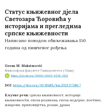
Статус књижевног дјела
Светозара Ћоровића у
историјама и прегледима
српске књижевности
Написано поводом обиљежавања 150
година од пишчевог рођења
Goran M. Maksimović
Филозофски факултет Универзитета у Нишу
https://orcid.org/0000-0003-0325-2513
https://doi.org/10.18485/kis.2025.57.186.7
DOI:
српска књижевност, историје
Кључне речи:
књижевности, епоха реализма, епоха модерне, поетике,
жанрови, приповијетка, роман, драма