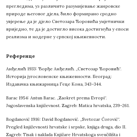
прегледима, уз различито разумијевање жанровске
природе његовог дјела, било формирано сродно
увјерење да је дјело Светозара Ћоровића умјетнички
вриједно, те да је достигло висока достигнућа у епоси
реализма и модерне у српској књижевности.
Референце
Анђелић 1933: Ђорђе Анђелић. „Светозар Ћоровић“.
Историја југословенске књижевности. Београд:
Издавачка књижарница Геце Кона, 343–344.
Barac 1954: Antun Barac. „Zaokret prema Evropi“.
Jugoslavenska književnost. Zagreb: Matica hrvatska, 239–261.
Bogdanović 1916: David Bogdanović. „Svetozar Ćorović“.
Pregled književnosti hrvatske i srpske, knjiga druga, dio II.
Zagreb: Tisak i naklada Knjižare Hrvatskoga sveučilišta i