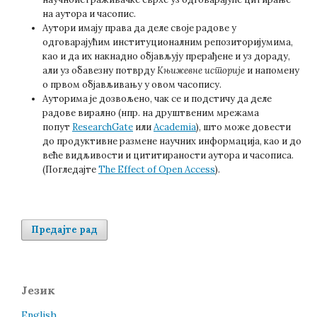
на аутора и часопис.
Аутори имају права да деле своје радове у
одговарајућим институционалним репозиторијумима,
као и да их накнадно објављују прерађене и уз дораду,
али уз обавезну потврду
Књижевне историје
и напомену
о првом објављивању у овом часопису.
Ауторима је дозвољено, чак се и подстичу да деле
радове вирално (нпр. на друштвеним мрежама
попут
ResearchGate
или
Academia
), што може довести
до продуктивне размене научних информација, као и до
веће видљивости и цититираности аутора и часописа.
(Погледајте
The Effect of Open Access
).
Предајте рад
Језик
English