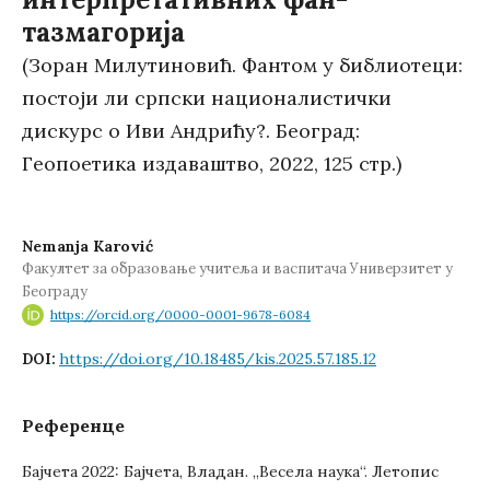
тазмагорија
(Зоран Милутиновић. Фантом у библиотеци:
постоји ли српски националистички
дискурс о Иви Андрићу?. Београд:
Геопоетика издаваштво, 2022, 125 стр.)
Nemanja Karović
Факултет за образовање учитеља и васпитача Универзитет у
Београду
https://orcid.org/0000-0001-9678-6084
https://doi.org/10.18485/kis.2025.57.185.12
DOI:
Референце
Бајчета 2022: Бајчета, Владан. „Весела наука“. Летопис