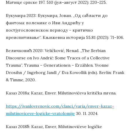
Матице српске 197. 510 (јул–август 2022): 220–225.
Букумира 2023: Букумира, Јован. „Од сабласти до
фантома: полемике о Иви Андрићу у
постјугословенском периоду – критичко
преиспитивање“. Књижевна историја 55.81 (2023): 71–106.
Величковић 2020: Veličković, Nenad. „The Serbian
Discourse on Ivo Andrić: Some Traces of a Collective
Trauma”. Trauma – Generationen – Erzählen. Yvonne
Drosihn / Ingeborg Jandl / Eva Kowollik (eds). Berlin: Frank
& Timme, 2020.
Казаз 2018а: Kazaz, Enver. Milutinovićeva kritička mrena.
https://ivanlovrenovic.com/clanci/varia/enver-kazaz-
milutinoviceve-logicke-vratolomije
30. 11. 2024.
Казаз 2018б: Kazaz, Enver, Milutinovićeve logičke