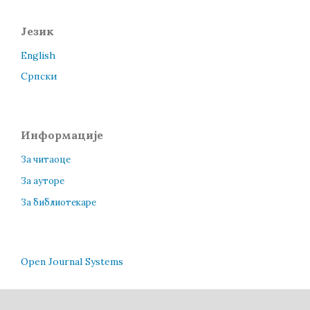
Језик
English
Cрпски
Информације
За читаоце
За ауторе
За библиотекаре
Open Journal Systems