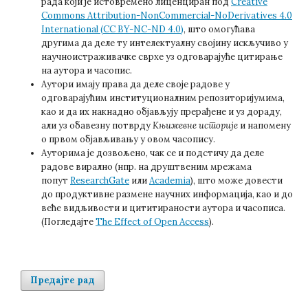
рада који је истовремено лиценциран под
Creative
Commons Attribution-NonCommercial-NoDerivatives 4.0
International (CC BY-NC-ND 4.0)
, што омогућава
другима да деле ту интелектуалну својину искључиво у
научноистраживачке сврхе уз одговарајуће цитирање
на аутора и часопис.
Аутори имају права да деле своје радове у
одговарајућим институционалним репозиторијумима,
као и да их накнадно објављују прерађене и уз дораду,
али уз обавезну потврду
Књижевне историје
и напомену
о првом објављивању у овом часопису.
Ауторима је дозвољено, чак се и подстичу да деле
радове вирално (нпр. на друштвеним мрежама
попут
ResearchGate
или
Academia
), што може довести
до продуктивне размене научних информација, као и до
веће видљивости и цититираности аутора и часописа.
(Погледајте
The Effect of Open Access
).
Предајте рад