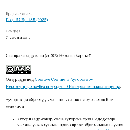
Број часописа
Год. 57 Бр. 185 (2025)
Секција
У средишту
Сва права задржана (c) 2025 Немања Каровић
Овај рад је под
Creative Commons Aуторство-
Nекомерцијално-Без прераде 4.0 Интернационална лиценца
.
Аутори који објављују у часопису сагласни су са следећим
условима:
Аутори задржавају своја ауторска права и додељују
часопису ексклузивно право првог објављивања научног