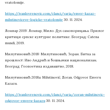
vratolomije.
https://ivanlovrenovic.com/clanci/varia/enver-kazaz-
milutinoviceve-logicke-vratolomije
30. 11. 2024.
Ломпар 2019: Ломпар, Мило. Дух самопорицања. Прилог
критици српске културне политике. Београд: Catena
mundi, 2019.
Милутиновић 2018: Милутиновић, Зоран. Битка за
прошлост: Иво Андрић и бошњачки национализам.
Београд: Геопоетика издаваштво, 2018.
Милутиновић 2018а: Milutinović, Zoran. Odgovor Enveru
Kazazu.
https://ivanlovrenovic.com/clanci/varia/zoran-milutinovic-
odgovor-enveru-kazazu
30. 11. 2024.