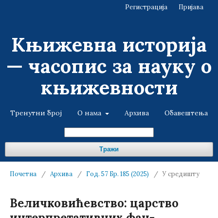
Регистрација
Пријава
Књижевна историја
— часопис за науку о
књижевности
Тренутни број
О нама
Архива
Обавештења
Тражи
Почетна
/
Архива
/
Год. 57 Бр. 185 (2025)
/
У средишту
Величковићевство: царство
интерпретативних фан­