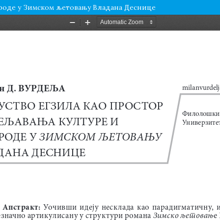
ироде у Зимском љетовању Владана Деснице