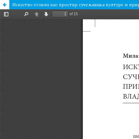
Искуство егзила као простпр сучељавања културе и пр