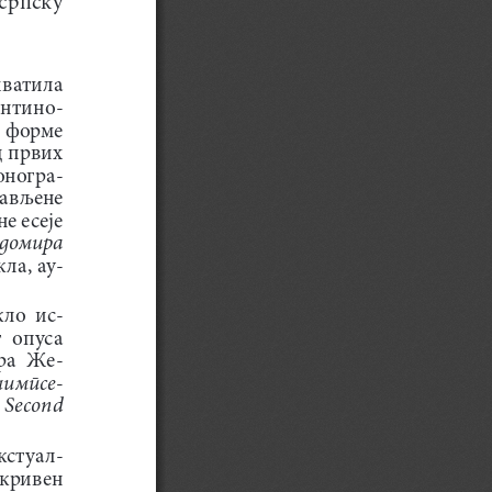
ватила   
антино
-
е форме 
д првих 
оногра
-
јављене 
е есеје 
домира 
кла, ау
-
кло  ис
-
 опуса  
ра  Же
-
лимпсе
-
e Second 
кстуал
-
икривен 