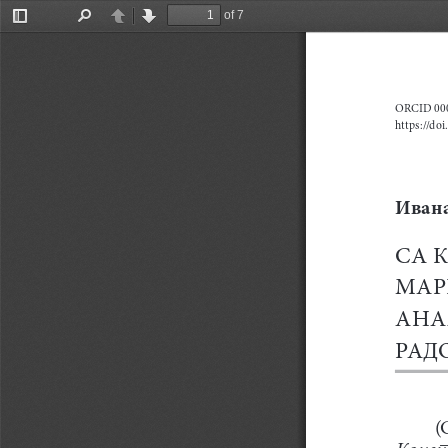
of 7
Toggle
Find
Previous
Next
Sidebar
or
CID 00
https://do
ивана
СА 
МАР
АНА
РАД
(
Конс