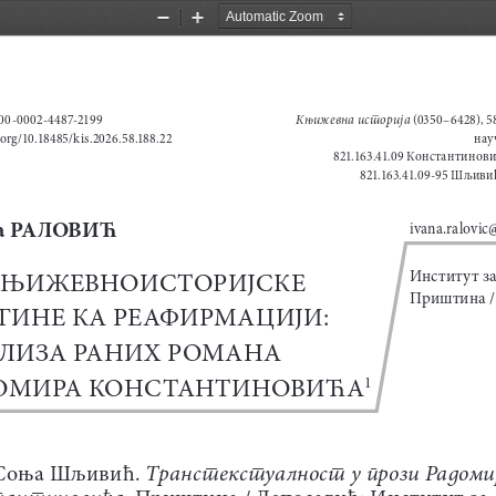
Zoom
Zoom
Out
In
Књижевна историја
00-0002-4487-2199  
 (0350–6428), 5
i.org/10.18485/kis.2026.58.188.22
нау
821.163.41.09 Константиновић
821.163.41.09-95 Шљивић
 
РА Л
оВи ћ
ivana.ralovic@
КЊИЖЕВНОИСТОРИЈСКЕ 
Институт за
Приштина /
ГИНЕ КА РЕАФИРМАЦИЈИ: 
ЛИЗА РАНИХ РОМАНА 
ОМИРА КОНСТАНТИНОВИЋА
1
1
 Транстекстуалност у прози Радоми
Соња Шљивић.
тантиновића.
 Приштина / Лепосавић: Институт за 