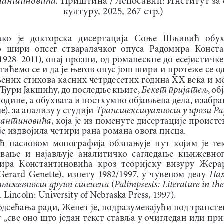
културу, 2025, 267 стр.)
ко   је   докторска   дисертација   Соње   Шљивић   обух
о  шири  опсег  стваралачког  опуса  Радомира  Конст
1928–2011), онај прозни, од романескне до есејистичк
тићемо се и да је његов опус још шири и протеже се о
љених стихова касних четрдесетих година ХХ века и м
б
екет пријатељ
 Ђури Јакшићу, до последње књиге, 
, об
године, а обухвата и постхумно објављена дела, изабран
Транстекстуалност у прози Ра
е), за анализу у студији 
антиновића
, која је из поменуте дисертације происте
је издвојила четири рана романа овога писца. 
ћ  насловом  монографија  обзнањује  пут  којим  је  те
ање  и  најављује  aналитичко  сагледање  књижевног 
ира  Константиновића  кроз  теоријску  визуру  Жера
Па
Gerard  Genette),  изнету  1982/1997.  у  чувеном  делу  
књижевност другог степена 
Palimpsests: Literature in th
(
.
Lincoln: University of Nebraska Press, 1997).
дсећања ради, Женет је, подразумевајући под трансте
 „све оно што један текст ставља у очигледан или пр