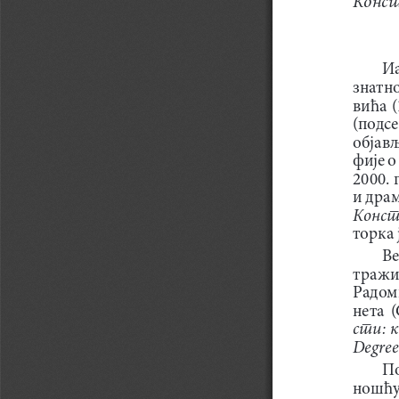
Иа
знатн
вића (
(подсе
објав
фије о
2000. 
и драм
Конст
торка 
Ве
тражив
Радом
нета  (
сти: 
Degree
По
ношћу