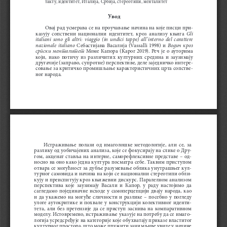
такту, идентитет, Италија, Србија, стереотипи, менталитет
Увод
Овај рад усмерава се на проучавање начина на које писци при
-
Gli 
казују  сопствени  национални  идентитет,  кроз  анализу  књига  
italiani  sono  gli  altri:  viaggio  (in  undici  tappe)  all’interno  del  carattere  
nazionale  italiano
Водич  кроз  
  Себастијана  Васалија  (Vassalli  1998)  и  
српски  менталитет
  Моме  Капора  (Kapor  2019).  Реч  је  о  ауторима  
који,  иако  потичу  из  различитих  културних  средина  и  заузимају  
другачије (заправо, супротне) перспективе, деле заједничко интере
-
совање за критичко промишљање карактеристичних црта сопстве
-
ног народа.
Истраживање  полази  од  имаголошке  методологије,  али  се,  за  
разлику од уобичајених анализа, које се фокусирају на слике o Дру
-
гом,  акценат  ставља  на  интерне,  саморефлексивне  представе  –  од
-
носно на оно како једна култура посматра себе. Таквим приступом 
отвара се могућност за дубље разумевање облика унутрашњег кул
-
турног самовида и начина на који се национални стереотипи обли
-
кују и преиспитују кроз књижевни дискурс. Паралелном анализом 
перспектива  које  заузимају  Васали  и  Капор,  у  раду  настојимо  да  
сагледамо  појединачне  исходе  у  самоперцепцији  двају  народа,  као  
и  да  укажемо  на  могуће  сличности  и  разлике  –  посебно  у  погледу  
улоге  аутокритике  и  похвале  у  конструкцији  колективног  иденти
-
тета,  али  без  претензије  да  се  приступ  заснива  на  компаративном  
моделу. Истовремено, истраживање указује на потребу да се имаго
-
логија усредсређује на категорије које обухватају приказе властитог 
културног простора, што може пружити занимљиве увиде у начине 