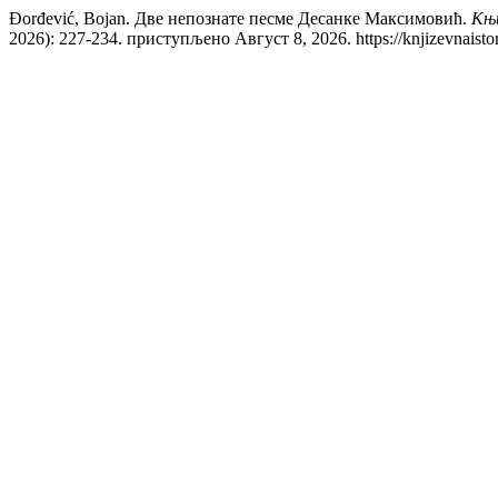
Đorđević, Bojan. Две непознате песме Десанке Максимовић.
Књи
2026): 227-234. приступљено Август 8, 2026. https://knjizevnaistori