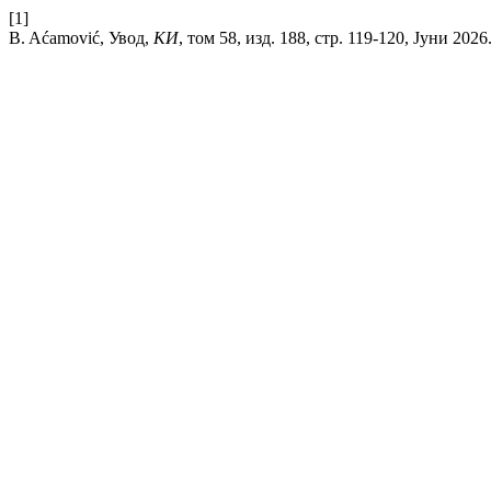
[1]
B. Aćamović, Увод,
КИ
, том 58, изд. 188, стр. 119-120, Јуни 2026