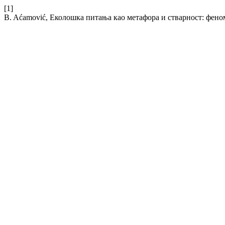
[1]
B. Aćamović, Еколошка питања као метафора и стварност: фено