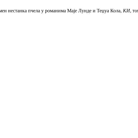
мен нестанка пчела у романима Маје Лунде и Теџуа Кола,
КИ
, т