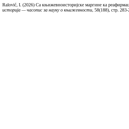
Ralović, I. (2026) Са књижевноисторијске маргине ка реафирм
историја — часопис за науку о књижевности
, 58(188), стр. 283