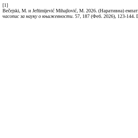
[1]
Bečejski, M. и Jeftimijević Mihajlović, M. 2026. (Наративна) е
часопис за науку о књижевности
. 57, 187 (Феб. 2026), 123-144. 