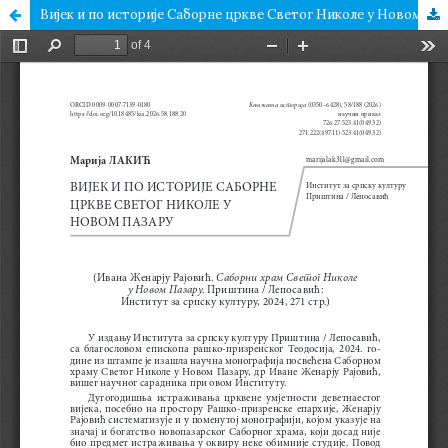
Вијек и по историје Саборне цркве Светог Николе у Новом Пазару