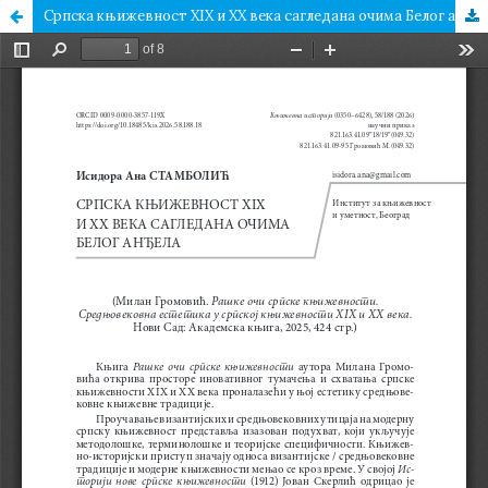
Српска књижевност XIX и XX века сагледана очима Белог анђела