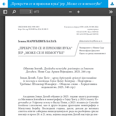
„Прекрсти се и призови вука“ јер „Може се и немогуће“