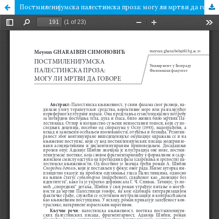
Постмиленијумска палестинска проза: могу ли мртви да говоре?