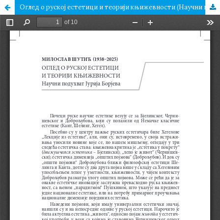
Oглед о руској естетици и теорији књижевности (Научни подухват Јурија Борјева)