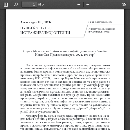
of 5
Toggle
Find
Zoom
Zoom
Too
Sidebar
Out
In
Александар
 ПЕ
јЧиЋ
sasa.pejcic@yahoo.com
НУШИЋ У ПУНОЈ 
Институт за књижевност  
и уметност, Београд
ИСТРАЖИВАЧКОЈ ОПТИЦИ
Књижевни свијет Бранислава Нушића
(Горан Максимовић. 
. 
Нови Сад: Православна реч, 2024, 499 стр.)
После вишегодишњих засебних истраживања, отварања нових 
и преиспитивања ранијих тема, пишући и објављујући различитим 
поводима (магистарски и докторски рад, научни скупови, тематски 
прилози, приређивачки послови и др.), све то у дужем временском 
интервалу  (1991–2023),  проф.  др  Горан  Максимовић  прихватио  се  
колико  изазовног  толико  и  захтевног  задатка  да  те  своје  радове  о  
књижевном делу Бранислава Нушића уобличи у монографију. При 
томе,  мора  се  одмах  нагласити,  овде  немамо  посла  са  збирком  сту
-
дија већ интегралним истраживањем, целином научноистраживач
-
ког рада. Све раније публиковане студије су овом приликом знатно 
проширене, дорађене, поткрепљене новим сазнањима, интерпрета
-
тивним  увидима,  свеобухватнијим  истраживачким  закључцима,  а  
поједина  поглавља  су  циљано  први  пут  написана  за  уобличавање  
целовите монографије о Нушићевом делу („Драме“, „Лирика“,„Рето
-
рика“, „Из полупрошлости“).
Монографија је, према жанровском принципу, подељена на се
-
дам већих целина, у којима се засебно разматрају поетичка и књи
-
жевноисторијска  питања:  биографија,  драма,  лирика,  приповедна  
проза,  документарно-мемоарска  проза,  путопис,  рукописна  заос
-
тавштина, писма, документа. У оквиру тако распоређених целина су 