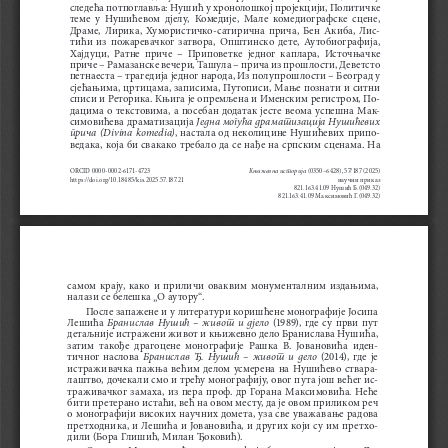
следећа потпоглавља: Нушић у хронолошкој пројекцији, Политичке 
теме  у  Нушићевом  дјелу,  Комедије,  Мале  комедиографске  сцене,  
Драме,  Лирика,  Хумористичко-сатирична  прича,  Бен  Акиба,  Лис
-
тићи  из  пожаревачког  затвора,  Општинско  дете,  Аутобиографија,  
Хајдуци,  Ратне  приче  –  Приповетке  једног  каплара,  Источњачке  
приче – Рамазанске вечери, Ташула – прича из прошлости, Деветсто 
петнаеста – трагедија једног народа, Из полупрошлости – Београд у 
сјећањима, цртицама, записима, Путописи, Мање познати и ситни 
списи и Реторика. Књига је опремљена и Именским регистром, По
-
дацима  о  текстовима,  а  посебан  додатак  јесте  веома  успешна  Мак
-
Једна могућа драматизација Нушићевих 
симовићева драматизација 
прича  (
divina  komedia)
,  настала  од  неколицине  Нушићевих  припо
-
ведака, која би свакако требало да се нађе на српским сценама. На 
Књижевна историја
OrCID 0000-0002-6171-4723
  (0350–6428),  57/187  (2025)     
научни приказ
https://doi.org/10.18485/kis.2025.57.187.21
821.163.41.09 Ну шић Б.(049.32)
821.163.41.09 Максимовић Г.(049.32)
самом  крају,  како  и  приличи  оваквим  монументалним  издањима,  
налази се белешка „О аутору“.
После запажене и у литератури коришћене монографије Јосипа 
Бранислав  Нушић  –  живот  и  дјело
Лешића 
  (1989),  где  су  први  пут  
детаљније истражени живот и књижевно дело Бранислава Нушића, 
затим  такође  драгоцене  монографије  Рашка  В.  Јовановића  иден
-
Бранислав  Ђ.  Нушић  –  живот  и  дело  
тичног  наслова  
(2014),  где  је  
истраживачка  пажња  већим  делом  усмерена  на  Нушићево  ствара
-
лаштво, дочекали смо и трећу монографију, овог пута још већег ис
-
траживачког  замаха,  из  пера  проф.  др  Горана  Максимовића.  Неће  
бити претерано истаћи, већ на овом месту, да је овом приликом реч 
о монографији високих научних домета, уза све уважавање радова 
претходника, и Лешића и Јовановића, и других који су им претхо
-
дили (Бора Глишић, Милан Ђоковић).