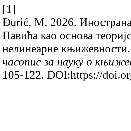
[1]
Đurić, M. 2026. Иностран
Павића као основа теориј
нелинеарне књижевности
часопис за науку о књиж
105-122. DOI:https://doi.o