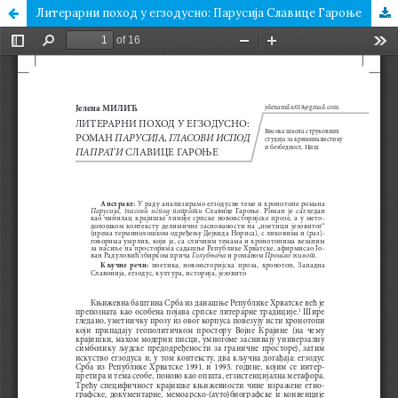
Литерарни поход у егзодусно: Парусија Славице Гароње