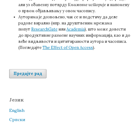
али уз обавезну потврду
Књижевне историје
и напомену
о првом објављивању у овом часопису.
Ауторима је дозвољено, чак се и подстичу да деле
радове вирално (нпр. на друштвеним мрежама
попут
ResearchGate
или
Academia
), што може довести
до продуктивне размене научних информација, као и до
веће видљивости и цититираности аутора и часописа.
(Погледајте
The Effect of Open Access
).
Предајте рад
Језик
English
Cрпски