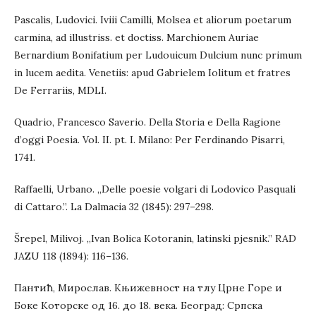
Pascalis, Ludovici. Iviii Camilli, Molsea et aliorum poetarum
carmina, ad illustriss. et doctiss. Marchionem Auriae
Bernardium Bonifatium per Ludouicum Dulcium nunc primum
in lucem aedita. Venetiis: apud Gabrielem Iolitum et fratres
De Ferrariis, MDLI.
Quadrio, Francesco Saverio. Della Storia e Della Ragione
d’oggi Poesia. Vol. II. pt. I. Milano: Per Ferdinando Pisarri,
1741.
Raffaelli, Urbano. „Delle poesie volgari di Lodovico Pasquali
di Cattaro.”. La Dalmacia 32 (1845): 297–298.
Šrepel, Milivoj. „Ivan Bolica Kotoranin, latinski pjesnik.” RAD
JAZU 118 (1894): 116–136.
Пантић, Мирослав. Књижевност на тлу Црне Горе и
Боке Которске од 16. до 18. века. Београд: Српска