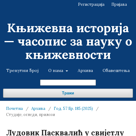
Регистрација
Пријава
Књижевна историја
— часопис за науку о
књижевности
Тренутни број
О нама
Архива
Обавештења
Тражи
Почетна
/
Архива
/
Год. 57 Бр. 185 (2025)
/
Студије, огледи, прилози
Лудовик Пасквалић у свијетлу