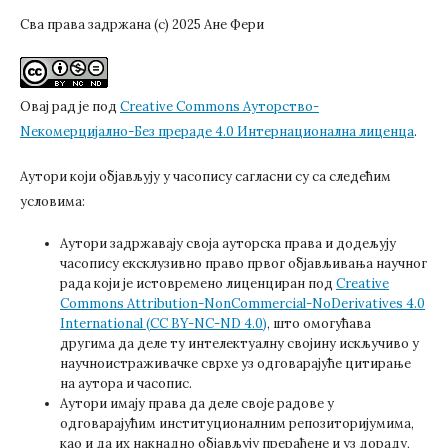
Сва права задржана (c) 2025 Ане Фери
Овај рад је под
Creative Commons Aуторство-
Nекомерцијално-Без прераде 4.0 Интернационална лиценца
.
Аутори који објављују у часопису сагласни су са следећим
условима:
Аутори задржавају своја ауторска права и додељују
часопису ексклузивно право првог објављивања научног
рада који је истовремено лиценциран под
Creative
Commons Attribution-NonCommercial-NoDerivatives 4.0
International (CC BY-NC-ND 4.0)
, што омогућава
другима да деле ту интелектуалну својину искључиво у
научноистраживачке сврхе уз одговарајуће цитирање
на аутора и часопис.
Аутори имају права да деле своје радове у
одговарајућим институционалним репозиторијумима,
као и да их накнадно објављују прерађене и уз дораду,