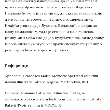
неправилности у навођењима, да се у науци устали
пракса навођења новог првог помена о Лудовику
Пасквалићу, који је старији од до сада познатог и који
датира још из времена пјесникових савременика.
Имајући у виду да је Лудовик Пасквалић значајан за
нашу књижевност, мада је стварао и на латинском
језику, мишљења смо да је у кумулативном сагледавању
и промишљању могуће креирати свеобухватну слику о
рецепцији бококоторског пјесника.
Референце
Appendini, Francesco Maria. Memorie spettanti ad alcuni
uomini illustri di Cattaro. Ragusa: Martecchini, 1811.
Cornelio, Flaminio.Catharus. Dalmatiae civitas, in
ecclesiastico et civili statu historicus documentis illustrata.
Patavii: Typis Seminarii, MDCCLIX.