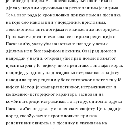
је вишедеценијском запостављању његовог лика и
дјела у научним круговима на регионалним језицима.
Тема овог рада је хронолошки приказ помена пјесника
на које смо наилазили у појединим прилозима,
лексиконима, антологијама и књижевним историјама.
Прокоментарисали смо како се ширила рецепција о
Пасквалићу, указујући на нетачне наводе у вези с
дјелима или биографијом пјесника. Овај рад доноси
напредак у науци, откривајући први помен познатог
пјесника још у 16. вијеку, што представља значајан корак
напријед у односу на досадашња истраживања, која су
наводила прву рецепцију бококоторског поете тек у 18.
вијеку. Метод је компаратистичког, истраживачког и
књижевно-историјског карактера, заснован на
комбинаторици истраживања о аутору, односно одјека
Пасквалићевог дјела у словенском свијету. Циљ рада је,
поред свеобухватног хронолошког приказа
рецептивних ширења о пјеснику и указивања на