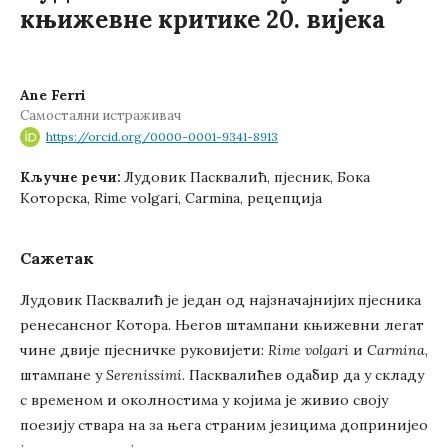
књижевне критике 20. вијека
Ane Ferri
Самостални истраживач
https://orcid.org/0000-0001-9341-8913
Лудовик Пасквалић, пјесник, Бока
Кључне речи:
Которска, Rime volgari, Carmina, рецепција
Сажетак
Лудовик Пасквалић је један од најзначајнијих пјесника
ренесансног Котора. Његов штампани књижевни легат
чине двије пјесничке руковијети:
Rime volgari
и
Carmina
,
штампане у
Serenissimi
. Пасквалићев одабир да у складу
с временом и околностима у којима је живио своју
поезију ствара на за њега страним језицима допринијео