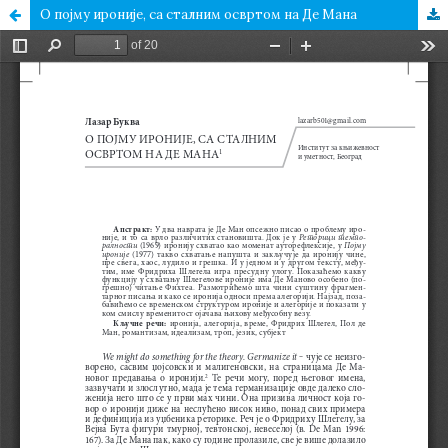
О појму ироније, са сталним освртом на Де Мана