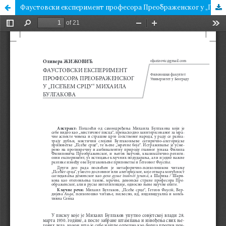
Фаустовски експеримент професора Преображенског у „Псећем срцу“ Михаила Булгакова