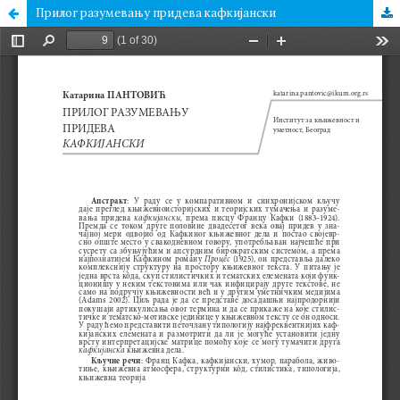
Прилог разумевању придева кафкијански